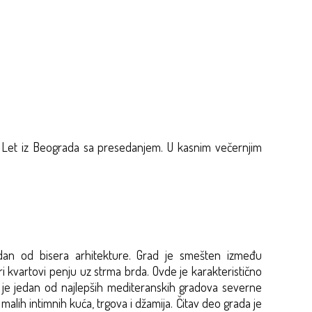
 Let iz Beograda sa presedanjem. U kasnim večernjim
edan od bisera arhitekture. Grad je smešten između
 kvartovi penju uz strma brda. Ovde je karakteristično
ko je jedan od najlepših mediteranskih gradova severne
alih intimnih kuća, trgova i džamija. Čitav deo grada je