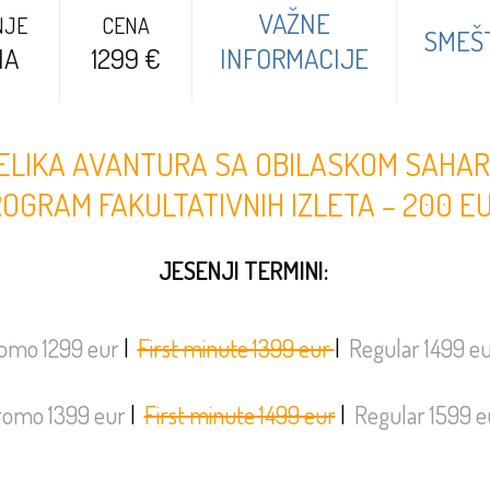
VAŽNE
NJE
CENA
SMEŠ
NA
1299 €
INFORMACIJE
ELIKA AVANTURA SA OBILASKOM SAHAR
ROGRAM FAKULTATIVNIH IZLETA – 200 EU
JESENJI TERMINI:
omo 1299 eur
|
First minute 1399 eur
|
Regular 1499 e
romo 1399 eur
|
First minute 1499 eur
|
Regular 1599 e