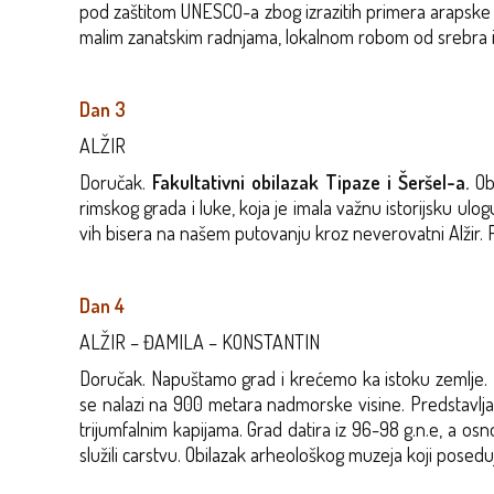
pod zaštitom UNESCO-a zbog izrazitih primera arapske u
malim zanatskim radnjama, lokalnom robom od srebra i
Dan 3
ALŽIR
Doručak.
Fakultativni obilazak Tipaze i Šeršel-a.
Obi
rimskog grada i luke, koja je imala važnu istorijsku ul
vih bisera na našem putovanju kroz neverovatni Alžir. 
Dan 4
ALŽIR – ĐAMILA – KONSTANTIN
Doručak. Napuštamo grad i krećemo ka istoku zemlje. 
se nalazi na 900 metara nadmorske visine. Predstavlja
trijumfalnim kapijama. Grad datira iz 96-98 g.n.e, a o
služili carstvu. Obilazak arheološkog muzeja koji pose