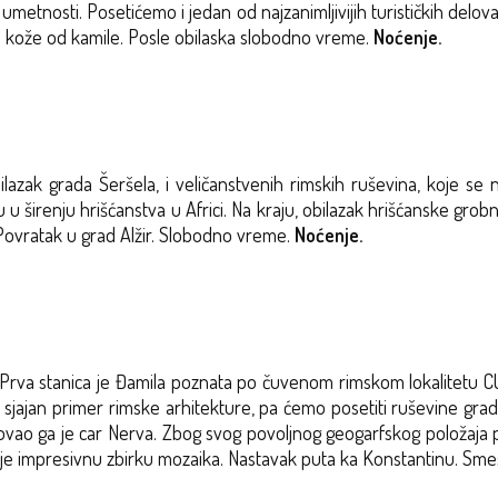
metnosti. Posetićemo i jedan od najzanimljivijih turističkih delo
 kože od kamile. Posle obilaska slobodno vreme.
Noćenje.
lazak grada Šeršela, i veličanstvenih rimskih ruševina, koje se
ogu u širenju hrišćanstva u Africi. Na kraju, obilazak hrišćanske g
Povratak u grad Alžir. Slobodno vreme.
Noćenje.
Prva stanica je Đamila poznata po čuvenom rimskom lokalitetu CUI
 sjajan primer rimske arhitekture, pa ćemo posetiti ruševine gr
snovao ga je car Nerva. Zbog svog povoljnog geogarfskog položaja 
duje impresivnu zbirku mozaika. Nastavak puta ka Konstantinu. Sme