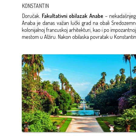
KONSTANTIN
Doručak.
Fakultativni obilazak Anabe
– nekadašnjeg H
Anaba je danas važan lučki grad na obali Sredozem
kolonijalnoj francuskoj arhitekturi, kao i po impozantn
mestom u Alžiru. Nakon obilaska povratak u Konstanti