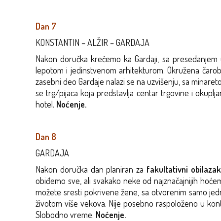
Dan 7
KONSTANTIN – ALŽIR – GARDAJA
Nakon doručka krećemo ka Gardaji, sa presedanjem u A
lepotom i jedinstvenom arhitekturom. Okružena čarobni
zasebni deo Gardaje nalazi se na uzvišenju, sa minaret
se trg/pijaca koja predstavlja centar trgovine i okuplja
hotel.
Noćenje.
Dan 8
GARDAJA
Nakon doručka dan planiran za
fakultativni obilaza
obiđemo sve, ali svakako neke od najznačajnijih hoćemo
možete sresti pokrivene žene, sa otvorenim samo jedni
životom više vekova. Nije posebno raspoloženo u kontakt
Slobodno vreme.
Noćenje.