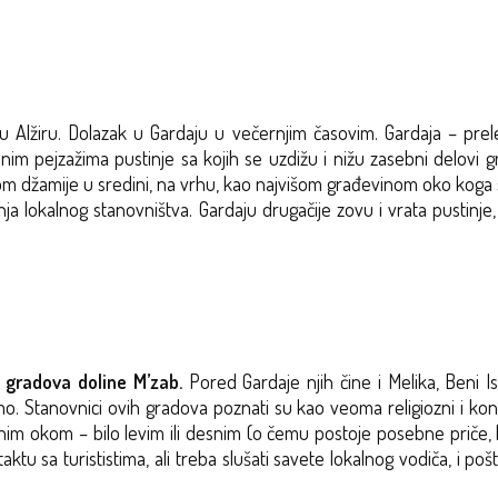
lžiru. Dolazak u Gardaju u večernjim časovim. Gardaja – prele
m pejzažima pustinje sa kojih se uzdižu i nižu zasebni delovi g
om džamije u sredini, na vrhu, kao najvišom građevinom oko koga se
nja lokalnog stanovništva. Gardaju drugačije zovu i vrata pustinje
k gradova doline M’zab.
Pored Gardaje njih čine i Melika, Beni 
. Stanovnici ovih gradova poznati su kao veoma religiozni i konze
m okom – bilo levim ili desnim (o čemu postoje posebne priče, koj
u sa turististima, ali treba slušati savete lokalnog vodiča, i pošt