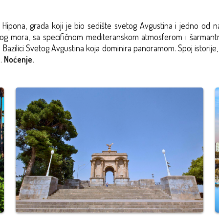
ipona, grada koji je bio sedište svetog Avgustina i jedno od naj
nog mora, sa specifičnom mediteranskom atmosferom i šarmantn
oj Bazilici Svetog Avgustina koja dominira panoramom. Spoj istorij
n.
Noćenje.