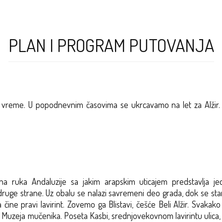
PLAN I PROGRAM PUTOVANJA
o vreme. U popodnevnim časovima se ukrcavamo na let za Alžir.
ena ruka Andaluzije sa jakim arapskim uticajem predstavlja j
ge strane. Uz obalu se nalazi savremeni deo grada, dok se stari
 čine pravi lavirint. Zovemo ga Blistavi, češće Beli Alžir. Svaka
 Muzeja mučenika. Poseta Kasbi, srednjovekovnom lavirintu ulica, m