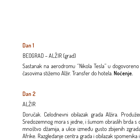
Dan 1
BEOGRAD – ALŽIR (grad)
Sastanak na aerodromu ‘’Nikola Tesla’’ u dogovoren
časovima stižemo Alžir. Transfer do hotela.
Noćenje.
Dan 2
ALŽIR
Doručak. Celodnevni obilazak grada Alžira. Produž
Sredozemnog mora s jedne, i šumom obraslih brda s dru
mnoštvo džamija, a ulice između gusto zbijenih zgrada
Afrike. Razgledanje centra grada i obilazak spomenika i