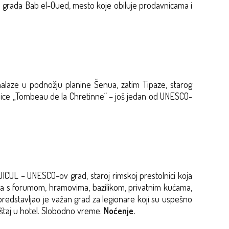
va grada Bab el-Oued, mesto koje obiluje prodavnicama i
 nalaze u podnožju planine Šenua, zatim Tipaze, starog
robnice „Tombeau de la Chretinne“ – još jedan od UNESCO-
CUL – UNESCO-ov grad, staroj rimskoj prestolnici koja
ada s forumom, hramovima, bazilikom, privatnim kućama,
predstavljao je važan grad za legionare koji su uspešno
štaj u hotel. Slobodno vreme.
Noćenje.