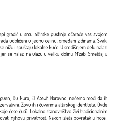
pi gradić u srcu alžirske pustinje očaraće vas svojom
rada uobličeni u jednu celinu, omeđani zidinama. Svaki
 nižu i spuštaju lokalne kuće. U središnjem delu nalazi
, jer se nalazi na ulazu u veliku dolinu M’zab. Smeštaj u
Isguen, Bu Nura, El Ateuf. Naravno, nećemo moći da ih
rvativni. Zovu ih i čuvarima alžirskog identiteta. Ovde
e ćete čuti). Lokalno stanovništvo živi tradicionalnim
ovati njihovu privatnost. Nakon izleta povratak u hotel.