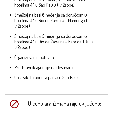
hotelima 4* u Sao Paulu ( 1/2sobe)
Smeštaj na bazi
6 noćenja
sa doručkom u
hotelima 4* u Rio de Žaneiru - Flamengo (
1/2sobe)
Smeštaj na bazi
3 noćenja
sa doručkom u
hotelima 4* u Rio de Žaneiru – Bara da Tižuka (
1/2sobe)
Organizovanje putovanja
Predstavnik agencije na destinaciji
Obilazak Ibirapuera parka u Sao Paulu
U cenu aranžmana nije uključeno: