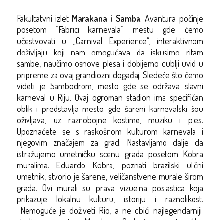
Fakultatvni
izlet
Marakana i Samba
. Avantura počinje
posetom “
Fabrici
karnevala“ mestu gde ćemo
učestvovati u „Carnival Experience“, interaktivnom
doživljaju koji nam omogućava da iskusimo ritam
sambe, naučimo osnove plesa i dobijemo dublji uvid u
pripreme za ovaj grandiozni događaj. Sledeće što ćemo
videti je Sambodrom, mesto gde se održava slavni
karneval u Riju. Ovaj ogroman stadion ima specifičan
oblik i predstavlja mesto gde šareni karnevalski šou
oživljava, uz raznobojne kostime, muziku i ples.
Upoznaćete se s raskošnom kulturom karnevala i
njegovim značajem za grad. Nastavljamo dalje da
istražujemo umetničku scenu grada posetom Kobra
muralima. Eduardo Kobra, poznati brazilski ulični
umetnik, stvorio je šarene, veličanstvene murale širom
grada. Ovi murali su prava vizuelna poslastica koja
prikazuje lokalnu kulturu, istoriju i raznolikost.
Nemoguće je doživeti Rio, a ne obići najlegendarniji