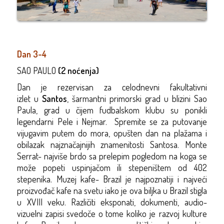
Dan 3-4
SAO PAULO
(2 noćenja)
Dan je rezervisan za celodnevni
fakultativni
izlet
u
Santos
,
šarmantni primorski grad u blizini Sao
Paula, grad u čijem fudbalskom klubu su ponikli
legendarni Pele i Nejmar.
Spremite se za putovanje
vijugavim putem do mora, opušten dan na plažama i
obilazak najznačajnijih znamenitosti Santosa. Monte
Serrat- najviše brdo sa prelepim pogledom na koga se
može popeti uspinjačom ili stepeništem od 402
stepenika. Muzej kafe- Brazil je najpoznatiji i najveći
proizvođač kafe na svetu iako je ova biljka u Brazil stigla
u XVIII veku. Različiti eksponati, dokumenti, audio-
vizuelni zapisi svedoče o tome koliko je razvoj kulture