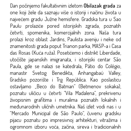
Dan počinjemo
fakultativnim
izletom
Obilazak grada
za
one koji žele da saznaju više o istoriji i načinu života u
najvećem gradu Južne hemisfere. Gradska tura u Sao
Paulu prolaziće pored istorijskih zgrada, poznatih
četvrti, spomenika, komercijalnih zona. Naša tura
prolazi kroz oblast Jardins, Paulista aveniju i neke od
znamenitosti grada poput Trianon parka, MASP-a i Casa
das Rosas (Kuća ruža). Posetićemo i distrikt Liberdade,
utočište japanskih imigranata, i istorijski centar São
Paula, gde se nalazi se katedrala, Pátio do Colégio,
manastir Svetog
Benedikta, Anhangabaú Valley,
Gradsko pozorište i Trg República. Kao poslasticu
ostavljamo „Beco do Batman“ (Betmenov sokaka),
poznatu uličicu u četvrti “Vila Madalena“, prekrivenu
živopisnim grafitima i muralima poznatih lokalnih i
međunarodnih uličnih umetnika. Naš izlet vodi nas i u
“Mercado Municipal de São Paulo“, čuvenu gradsku
pijacu poznatu po impresivnoj arhitekturi, vitražima i
ogromnom izboru voća, začina, sireva i tradicionalnih