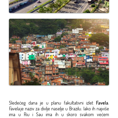
Sledećeg
dana je u planu
fakultativni
izlet
Favela
.
Favela je naziv za divlje naselje u Brazilu. Iako ih najviše
ima u Riu i Sau ima ih u skoro svakom većem