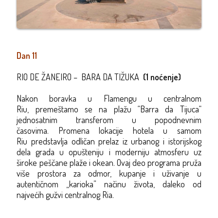
Dan 11
RIO DE ŽANEIRO – BARA DA TIŽUKA
(1 noćenje)
Nakon
boravka u
Flameng
u u centralnom
Riu
,
premeštamo se
na plažu “Barra da Tijuca
“
jednosatnim transferom u popodnevnim
časovima
.
Promena lokacije hotela u samom
Riu
predstavlja odličan prelaz iz urbanog i istorijskog
dela grada u opušteniju i moderniju atmosferu uz
široke peščane plaže i okean.
Ovaj deo programa pruža
više prostora za odmor, kupanje i uživanje u
autentičnom „karioka” načinu života, daleko od
najvećih gužvi centralnog Ria.