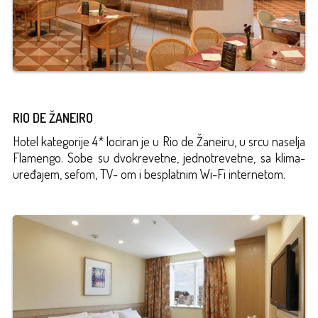
RIO DE ŽANEIRO
Hotel kategorije
4
* lociran je u
Rio de Žaneiru
,
u srcu naselja
Flamengo
. Sobe su
dvokrevetne,
jednotrevetne
,
sa klima-
uređajem
, sefom, TV- om
i besplatnim
Wi
-Fi internetom.