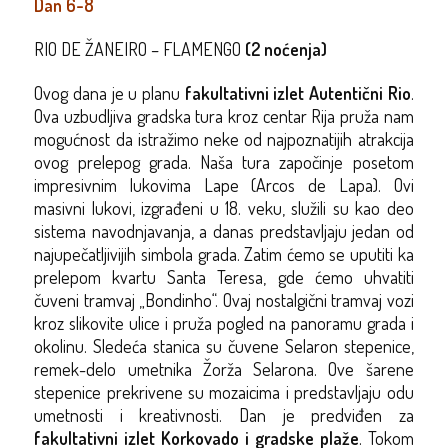
Dan 6-8
RIO DE ŽANEIRO – FLAMENGO
(2 noćenja)
Ovog dana je u planu
fakultativni izlet Autentični Rio
.
Ova uzbudljiva gradska tura kroz centar Rija pruža nam
mogućnost da istražimo neke od najpoznatijih atrakcija
ovog prelepog grada. Naša tura započinje posetom
impresivnim lukovima Lape (Arcos de Lapa). Ovi
masivni lukovi, izgrađeni u 18. veku, služili su kao deo
sistema navodnjavanja, a danas predstavljaju jedan od
najupečatljivijih simbola grada. Zatim ćemo se uputiti ka
prelepom kvartu Santa Teresa, gde ćemo uhvatiti
čuveni tramvaj „Bondinho“. Ovaj nostalgični tramvaj vozi
kroz slikovite ulice i pruža pogled na panoramu grada i
okolinu. Sledeća stanica su čuvene Selaron stepenice,
remek-delo umetnika Žorža Selarona. Ove šarene
stepenice prekrivene su mozaicima i predstavljaju odu
umetnosti i kreativnosti. Dan je predviđen za
fakultativni izlet Korkovado i gradske plaže
. Tokom