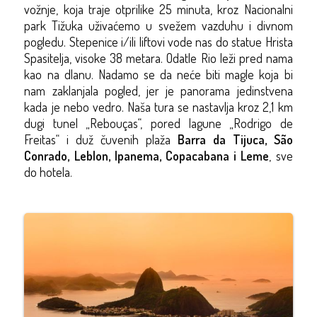
vožnje, koja traje otprilike 25 minuta, kroz Nacionalni
park Tižuka uživaćemo u svežem vazduhu i divnom
pogledu. Stepenice i/ili liftovi vode nas do statue Hrista
Spasitelja, visoke 38 metara. Odatle Rio leži pred nama
kao na dlanu. Nadamo se da neće biti magle koja bi
nam zaklanjala pogled, jer je panorama jedinstvena
kada je nebo vedro. Naša tura se nastavlja kroz 2,1 km
dugi tunel „Rebouças“, pored lagune „Rodrigo de
Freitas“ i duž čuvenih plaža
Barra da Tijuca, São
Conrado, Leblon, Ipanema, Copacabana i Leme
, sve
do hotela.