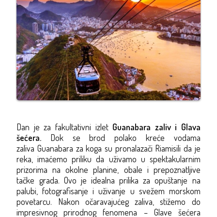
Dan je za
fakultativni
izlet
Guanabara
zaliv i Glava
šećera
.
Dok se brod polako kreće vodama
zaliva
Guanabara
za koga su pronalazači
Ria
misili
da je
reka
, imaćemo priliku da uživamo u spektakularnim
prizorima na okolne planine, obale i prepoznatljive
tačke grada. Ovo je idealna prilika za opuštanje na
palubi, fotografisanje i uživanje u svežem morskom
povetarcu. Nakon očaravajućeg zaliva, stižemo do
impresivnog prirodnog fenomena – Glave šećera