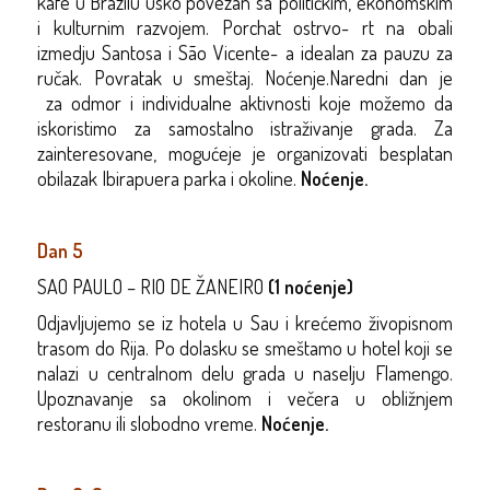
kafe u Brazilu usko povezan sa političkim, ekonomskim
i kulturnim razvojem. Porchat ostrvo- rt na obali
izmedju Santosa i São Vicente- a idealan za pauzu za
ručak.
Povratak u smeštaj.
Noćenje.Naredni dan je
za
odmor
i
individualne aktivnosti koje možemo da
iskoristimo
za
samostalno istra
živanje
grada.
Za
zainteresovane, mogu
ćeje
je organizovati besplatan
obilazak
Ibirapuera
parka i okoline.
Noćenje
.
Dan 5
SAO PAULO – RIO DE ŽANEIRO
(1 noćenje)
Odjavljujemo se iz hotela u Sau i krećemo živopisnom
trasom do Rija. Po dolasku se smeštamo u hotel koji se
nalazi u centralnom delu grada u naselju Flamengo.
Upoznavanje sa okolinom i večera u obližnjem
restoranu ili slobodno vreme.
Noćenje.