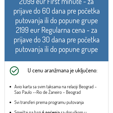
2099 eur First minute - za
prijave do 60 dana pre početka
putovanja ili do popune grupe
2199 eur Regularna cena - za
prijave do 30 dana pre početka
putovanja ili do popune grupe
U cenu aranžmana je uključeno:
Avio karta sa svim taksama na relaciji Beograd –
Sao Paulo --Rio de Žaneiro – Beograd
Svi transferi prema programu putovanja
Smeštaj na bazi
4 noćenja
sa doručkom u