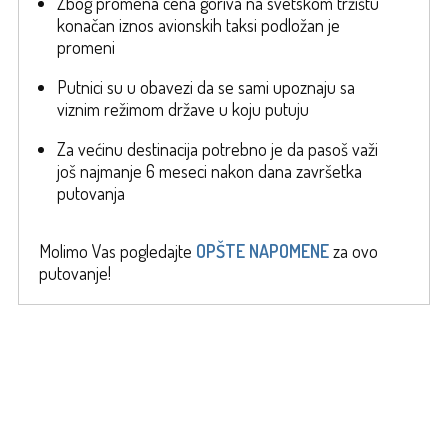
Zbog promena cena goriva na svetskom tržištu
konačan iznos avionskih taksi podložan je
promeni
Putnici su u obavezi da se sami upoznaju sa
viznim režimom države u koju putuju
Za većinu destinacija potrebno je da pasoš važi
još najmanje 6 meseci nakon dana završetka
putovanja
Molimo Vas pogledajte
OPŠTE NAPOMENE
za ovo
putovanje!