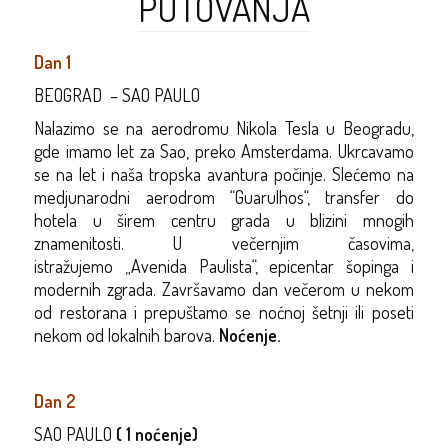
PUTOVANJA
Dan 1
BEOGRAD – SAO PAULO
Nalazimo se
na
aerodromu Nikola Tesla
u Beogradu
,
gde imamo let za
Sao
, preko
Amsterdama
. Ukrcavamo
se na let i naša tropska avantura počinje. Slećemo na
medjunarodni aerodrom
“
Guarulhos“, transfer do
hotela u širem centru grada
u blizini mnogih
znamenitosti.
U večernjim
časovima,
istražujemo
„
Avenida
Paulista
“
, epicentar šopinga i
modernih zgrada. Završavamo dan večerom u nekom
od restorana i prepuštamo se noćnoj šetnji ili poseti
nekom od lokalnih barova
.
Noćenje
.
Dan 2
SAO PAULO
( 1 noćenje)