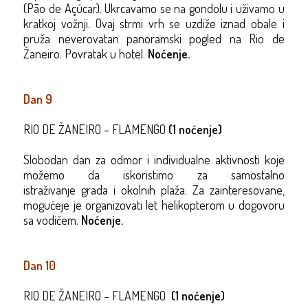
(
Pão
de
Açúcar
). Ukrcavamo se na gondolu i uživamo u
kratkoj vožnji. Ovaj strmi vrh se uzdiže iznad obale i
pruža neverovatan panoramski pogled na Rio de
Žaneiro. Povratak u hotel.
Noćenje.
Dan 9
RIO DE ŽANEIRO – FLAMENGO
(1 noćenje)
Slobodan dan za
odmor
i
individualne aktivnosti koje
možemo da iskoristimo
za
samostalno
istra
živanje
grada i okolnih plaža
.
Za zainteresovane,
mogu
ćeje
je organizovati let helikopterom u dogovoru
sa vodičem.
Noćenje.
Dan 10
RIO DE ŽANEIRO – FLAMENGO
(1 noćenje)