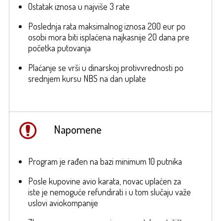
Ostatak iznosa u najviše 3 rate
Poslednja rata maksimalnog iznosa 200 eur po
osobi mora biti isplaćena najkasnije 20 dana pre
početka putovanja
Plaćanje se vrši u dinarskoj protivvrednosti po
srednjem kursu NBS na dan uplate
Napomene
Program je rađen na bazi minimum 10 putnika
Posle kupovine avio karata, novac uplaćen za
iste je nemoguće refundirati i u tom slučaju važe
uslovi aviokompanije