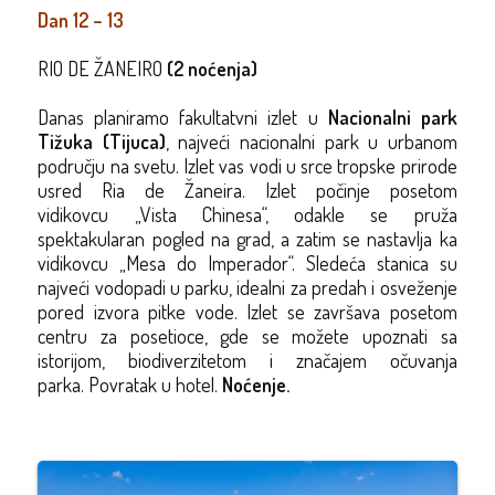
Dan 12 – 13
RIO DE ŽANEIRO
(2 noćenja)
D
anas planiramo
f
akultatvni izlet
u
Nacionalni park
Tižuka
(Tijuca)
, najveći
nacionalni park u urbanom
području
na svetu
.
Izlet vas
vodi u srce tropske prirode
usred Ria de Žaneira.
Izlet
počinje posetom
vidikovcu
„
Vista Chinesa
“
, odakle se pruža
spektakularan pogled na grad, a zatim se nastavlja ka
vidikovcu
„
Mesa do Imperador
“
. Sledeća stanica su
najveći vodopadi u parku, idealni za predah i osveženje
pored izvora pitke vode. Izlet se završava posetom
centru za posetioce, gde se možete upoznati sa
istorijom, biodiverzitetom i značajem očuvanja
parka.
Povratak u hotel.
Noćenje.