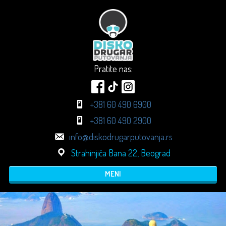
Pratite nas:
+381 60 490 6900
+381 60 490 2900
info@diskodrugarputovanja.rs
Strahinjića Bana 22, Beograd
MENI