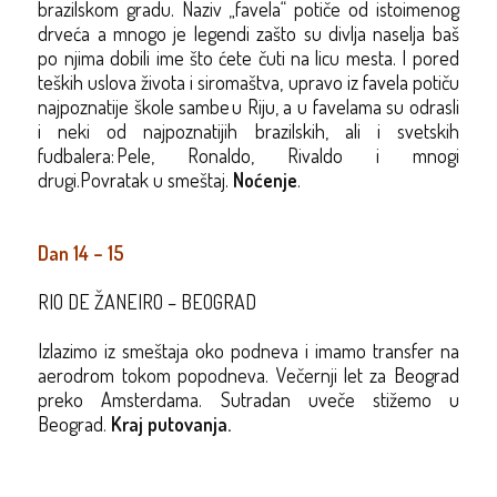
brazilskom gradu. Naziv „favela“ potiče od istoimenog
drveća a mnogo je legendi zašto su divlja naselja baš
po njima dobili ime što ćete čuti na licu mesta.
I pored
teških uslova života i siromaštva, upravo iz favela potiču
najpoznatije škole sambe u Riju, a u favelama su odrasli
i neki od najpoznatijih brazilskih, ali i svetskih
fudbalera: Pele, Ronaldo, Rivaldo i mnogi
drugi.
Povratak u smeštaj.
Noćenje
.
Dan 14 – 15
RIO DE ŽANEIRO – BEOGRAD
Izlazimo iz smeštaja
oko podneva i imamo transfer
na
aerodrom
tokom popodneva
.
Večernji let
za Beograd
preko
Amsterdama
.
Sutradan uveče stižemo u
Beograd.
Kraj putovanja
.