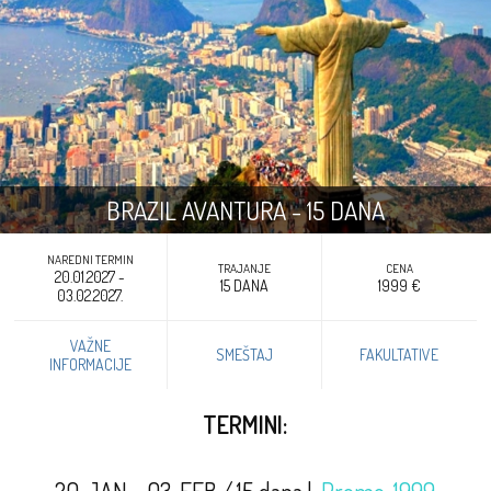
BRAZIL AVANTURA - 15 DANA
NAREDNI TERMIN
TRAJANJE
CENA
20.01.2027 -
15 DANA
1999 €
03.02.2027.
VAŽNE
SMEŠTAJ
FAKULTATIVE
INFORMACIJE
TERMINI: