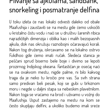
Plivanje sa ajkulama, sandbank,
snorkeling i posmatranje delfina
U toku izleta će nas lokalci odvesti daleko od obale
Maafushija i zaustaviti se na mestu gde ćemo uskočiti
u kristalno čistu vodu i naći se u društvu šarenih ribica
najrazličitijih dimenzija i oblika kao i malih bezopasnih
ajkula, dok nas okružuju raznobojni očaravajući korali.
Nakon tog druženja, iskrcavamo se na lokalno ostrvo
Fulidhoo gde ćemo imati ručak. Sledeća stanica je
peščani sprud biserno bele boje i divimo se lepoti
prozirnog Indijskog okeana. Fantastičan je osećaj naći
se na ovakvom mestu, nigde palme, ni bilo kakvog
traga da je neko tu kročio pre vas. Sa svih strana
samo predivan beli pesak, koji se gubi u tirkiznom
moru i negde u daljini stapa sa nebeskim plavetnilom.
Nakon toga se vraćamo na brod i uživamo u vožnji do
Maafushija. Usput zastajemo na mestu na kom se
često skupljaju delfini, a ukoliko budemo imali sreće