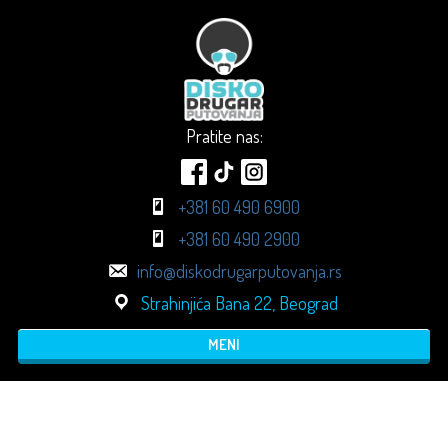
Pratite nas:
+381 60 490 6900
+381 60 490 2900
info@diskodrugarputovanja.rs
Strahinjića Bana 22, Beograd
MENI