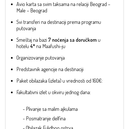
Avio karta sa svim taksama na relaciji Beograd –
Male – Beograd
Svi transferi na destinaciji prema programu
putovanja
Smeštaj na bazi
7 noćenja sa doručkom
u
hotelu
4*
na Maafushi-ju
Organizovanje putovanja
Predstavnik agencije na destinaciji
Paket obilazaka (izleta) u vrednosti od 160€:
Fakultativni izlet u okviru jednog dana:
- Plivanje sa malim ajkulama
- Posmatranje delfina
- Obilazak Fulidhoo ostrva