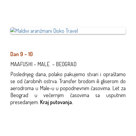
Dan 9 –
10
MAAFUSHI – MALE – BEOGRAD
Poslednjeg dana, polako pakujemo stvari i opraštamo
se od čarobnih ostrva. Transfer brodom ili gliserom do
aerodroma u Male-u u
popodnevnim
časovima.
Let za
Beograd u
ve
č
ernjim
časovima sa usputnim
presedanjem.
Kraj putovanja.