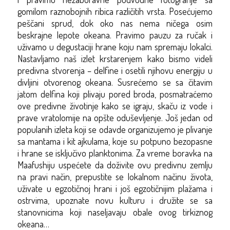
gomilom raznobojnih ribica različitih vrsta. Posećujemo
peščani sprud, dok oko nas nema ničega osim
beskrajne lepote okeana. Pravimo pauzu za ručak i
uživamo u degustaciji hrane koju nam spremaju lokalci.
Nastavljamo naš izlet krstarenjem kako bismo videli
predivna stvorenja – delfine i osetili njihovu energiju u
divljini otvorenog okeana. Susrećemo se sa čitavim
jatom delfina koji plivaju pored broda, posmatraćemo
ove predivne životinje kako se igraju, skaču iz vode i
prave vratolomije na opšte oduševljenje. Još jedan od
populanih izleta koji se odavde organizujemo je plivanje
sa mantama i kit ajkulama, koje su potpuno bezopasne
i hrane se isključivo planktonima. Za vreme boravka na
Maafushiju uspećete da doživite ovu predivnu zemlju
na pravi način, prepustite se lokalnom načinu života,
uživate u egzotičnoj hrani i još egzotičnijim plažama i
ostrvima, upoznate novu kulturu i družite se sa
stanovnicima koji naseljavaju obale ovog tirkiznog
okeana…