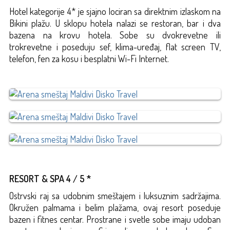
Hotel kategorije 4* je sjajno lociran sa direktnim izlaskom na
Bikini plažu. U sklopu hotela nalazi se restoran, bar i dva
bazena na krovu hotela. Sobe su dvokrevetne ili
trokrevetne i poseduju sef, klima-uređaj, flat screen TV,
telefon, fen za kosu i besplatni Wi-Fi Internet.
RESORT & SPA 4 / 5 *
Ostrvski raj sa udobnim smeštajem i luksuznim sadržajima.
Okružen palmama i belim plažama, ovaj resort poseduje
bazen i fitnes centar. Prostrane i svetle sobe imaju udoban