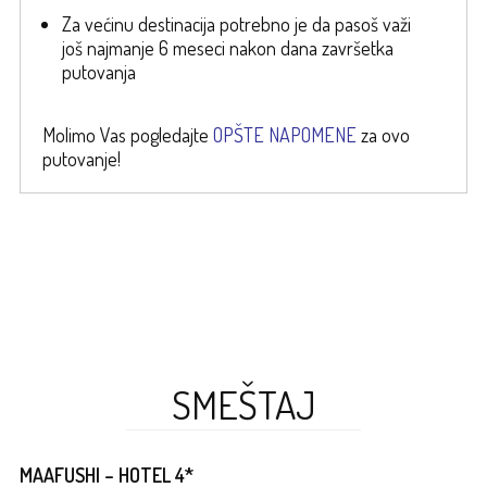
Za većinu destinacija potrebno je da pasoš važi
još najmanje 6 meseci nakon dana završetka
putovanja
Molimo Vas pogledajte
OPŠTE NAPOMENE
za ovo
putovanje!
SMEŠTAJ
MAAFUSHI – HOTEL 4*