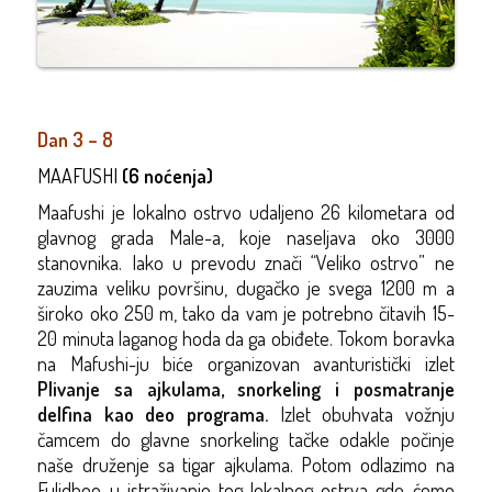
Dan 3 – 8
MAAFUSHI
(6 noćenja)
Maafushi je lokalno ostrvo udaljeno 26 kilometara od
glavnog grada Male-a, koje naseljava oko 3000
stanovnika. Iako u prevodu znači “Veliko ostrvo” ne
zauzima veliku površinu, dugačko je svega 1200 m a
široko oko 250 m, tako da vam je potrebno čitavih 15-
20 minuta laganog hoda da ga obiđete. Tokom boravka
na Mafushi-ju biće organizovan avanturistički izlet
Plivanje sa ajkulama, snorkeling i posmatranje
delfina kao deo programa
.
Izlet obuhvata
vožnju
čamcem do glavne snorkeling tačke odakle počinje
naše druženje sa tigar ajkulama. Potom odlazimo na
Fulidhoo u istraživanje tog lokalnog ostrva gde ćemo