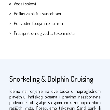
Voda i sokovi
Peškiri za plažu i suncobrani
Podvodne fotografije i snimci
Pratnja stručnog vodiča tokom izleta
Snorkeling & Dolphin Cruising
Idemo na ronjenje na dve tačke u nepreglednom
plavetnilu Indijskog okeana i pravimo nezaboravne
podvodne fotografije sa gomilom raznobojnih ribica
različitih vrsta. Posećujemo takozvani Sand bank ili