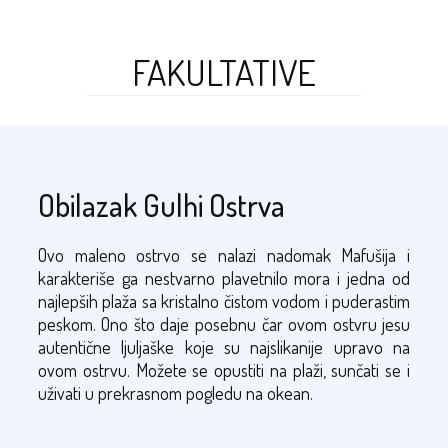
FAKULTATIVE
Obilazak Gulhi Ostrva
Ovo maleno ostrvo se nalazi nadomak Mafušija i
karakteriše ga nestvarno plavetnilo mora i jedna od
najlepših plaža sa kristalno čistom vodom i puderastim
peskom. Ono što daje posebnu čar ovom ostvru jesu
autentične ljuljaške koje su najslikanije upravo na
ovom ostrvu. Možete se opustiti na plaži, sunčati se i
uživati u prekrasnom pogledu na okean.