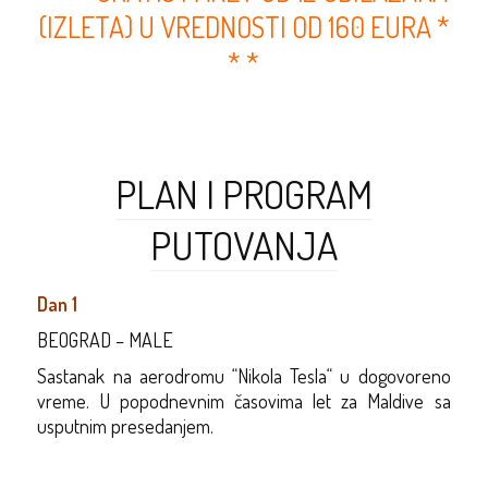
(IZLETA) U VREDNOSTI OD 160 EURA *
* *
PLAN I PROGRAM
PUTOVANJA
Dan 1
BEOGRAD – MALE
Sastanak na aerodromu “Nikola Tesla“ u dogovoreno
vreme.
U popodnevnim časovima let za Maldive sa
usputnim presedanjem.