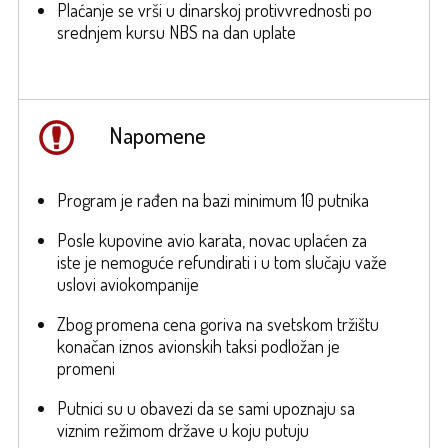
Plaćanje se vrši u dinarskoj protivvrednosti po
srednjem kursu NBS na dan uplate
Napomene
Program je rađen na bazi minimum 10 putnika
Posle kupovine avio karata, novac uplaćen za
iste je nemoguće refundirati i u tom slučaju važe
uslovi aviokompanije
Zbog promena cena goriva na svetskom tržištu
konačan iznos avionskih taksi podložan je
promeni
Putnici su u obavezi da se sami upoznaju sa
viznim režimom države u koju putuju