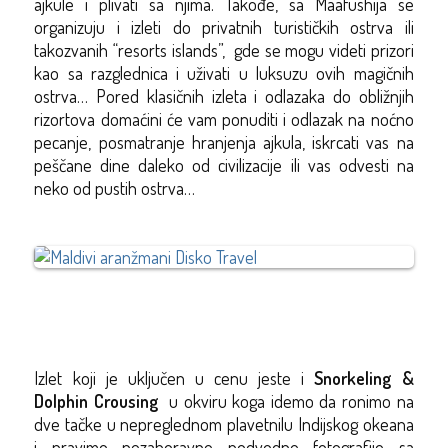
ajkule i plivati sa njima.
Takođe, sa Maafushija se
organizuju i izleti do privatnih turističkih ostrva ili
takozvanih “resorts islands”, gde se mogu videti prizori
kao sa razglednica i uživati u luksuzu ovih magičnih
ostrva… Pored klasičnih izleta i odlazaka do obližnjih
rizortova domaćini će vam ponuditi i odlazak na noćno
pecanje, posmatranje hranjenja ajkula, iskrcati vas na
peščane dine daleko od civilizacije ili vas odvesti na
neko od pustih ostrva…
Izlet koji je uključen u cenu jeste i
Snorkeling &
Dolphin Crousing
u okviru koga idemo da ronimo na
dve tačke u nepreglednom plavetnilu Indijskog okeana
i pravimo nezaboravne podvodne fotografije sa