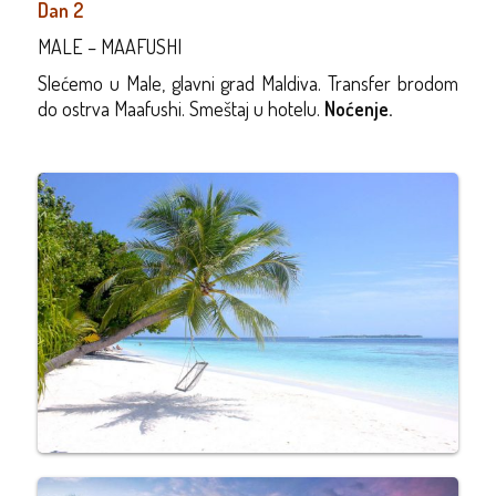
Dan 2
MALE – MAAFUSHI
S
lećemo
u
Male, glavni grad Maldiva. Transfer brodom
do ostrva
Maafushi
. Smeštaj u hotelu.
Noćenje.