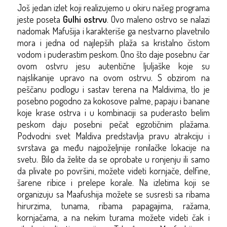
Još jedan izlet koji realizujemo u okiru našeg programa
jeste poseta
Gulhi ostrvu
. Ovo maleno ostrvo se nalazi
nadomak Mafušija i karakteriše ga nestvarno plavetnilo
mora i jedna od najlepših plaža sa kristalno čistom
vodom i puderastim peskom. Ono što daje posebnu čar
ovom ostvru jesu autentične ljuljaške koje su
najslikanije upravo na ovom ostrvu.
S obzirom na
peščanu podlogu i sastav terena na Maldivima, tlo je
posebno pogodno za kokosove palme, papaju i banane
koje krase ostrva i u kombinaciji sa puderasto belim
peskom daju posebni pečat egzotičnim plažama.
Podvodni svet Maldiva predstavlja pravu atrakciju i
svrstava ga među najpoželjnije ronilačke lokacije na
svetu. Bilo da želite da se oprobate u ronjenju ili samo
da plivate po površini, možete videti kornjače, delfine,
šarene ribice i prelepe korale. Na izletima koji se
organizuju sa Maafushija možete se susresti sa ribama
hirurzima, tunama, ribama papagajima, ražama,
kornjačama, a na nekim turama možete videti čak i