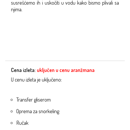
susrešćemo ih i uskočiti u vodu kako bismo plivali sa
njima.
Cena izleta:
uključen u cenu aranžmana
U cenu izleta je uključeno:
Transfer gliserom
Oprema za snorkeling
Ručak