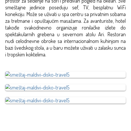
prostor za sedenje na sofi i predivan pogled na okean. Sve
smeštajne jedinice poseduju sef, TV, besplatnu WiFi
konekciju. Može se uživati u spa centru sa privatnim sobama
za tretmane i opuštajućim masažama. Za avanturiste, hotel
takođe svakodnevno organizuje ronilačke izlete do
spektakularnih grebena u severnom atolu Ari. Restoran
nudi celodnevne obroke sa internacionalnom kuhinjom na
bazi švedskog stola, a u baru možete uživati u zalasku sunca
i tropskim koktelima.