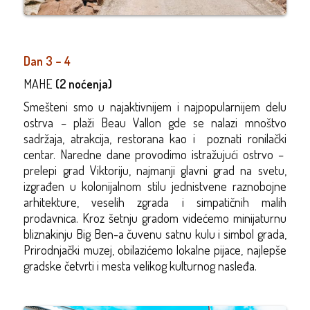
Dan 3 – 4
MAHE
(2 noćenja)
Smešteni smo u najaktivnijem i najpopularnijem delu
ostrva – plaži Beau Vallon gde se nalazi mnoštvo
sadržaja, atrakcija, restorana kao i poznati ronilački
centar. Naredne dane provodimo istražujući ostrvo –
prelepi grad Viktoriju, najmanji glavni grad na svetu,
izgrađen u kolonijalnom stilu jednistvene raznobojne
arhitekture, veselih zgrada i simpatičnih malih
prodavnica. Kroz šetnju gradom videćemo minijaturnu
bliznakinju Big Ben-a čuvenu satnu kulu i simbol grada,
Prirodnjački muzej, obilazićemo lokalne pijace, najlepše
gradske četvrti i mesta velikog kulturnog nasleđa.