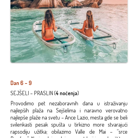
Dan 6 – 9
SEJŠELI – PRASLIN (
4 noćenja
)
Provodimo pet nezaboravnih dana u istraživanju
najlepših plaža na Sejšelima i naravno verovatno
najlepše plaže na svetu – Ance Lazio, mesta gde se beli
svilenkasti pesak spušta u tirkizno more stvarajući
rapsodiju užitka; obilazimo Valle de Mai – ’’srce