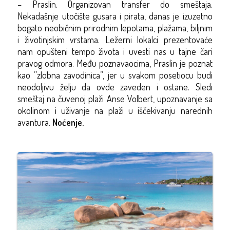
– Praslin. Organizovan transfer do smeštaja.
Nekadašnje utočište gusara i pirata, danas je izuzetno
bogato neobičnim prirodnim lepotama, plažama, biljnim
i životinjskim vrstama. Ležerni lokalci prezentovaće
nam opušteni tempo života i uvesti nas u tajne čari
pravog odmora. Među poznavaocima, Praslin je poznat
kao ’’zlobna zavodinica’’, jer u svakom posetiocu budi
neodoljivu želju da ovde zaveden i ostane. Sledi
smeštaj na čuvenoj plaži Anse Volbert, upoznavanje sa
okolinom i uživanje na plaži u iščekivanju narednih
avantura.
Noćenje.