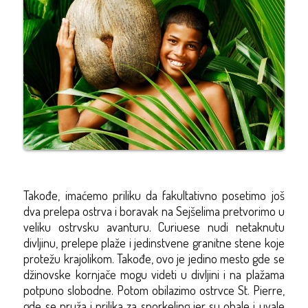
Takođe, imaćemo priliku da fakultativno posetimo još
dva prelepa ostrva i boravak na Sejšelima pretvorimo u
veliku ostrvsku avanturu. Curiuese nudi netaknutu
divljinu, prelepe plaže i jedinstvene granitne stene koje
protežu krajolikom. Takođe, ovo je jedino mesto gde se
džinovske kornjače mogu videti u divljini i na plažama
potpuno slobodne. Potom obilazimo ostrvce St. Pierre,
gde se pruža i prilika za snorkeling jer su obale i uvale