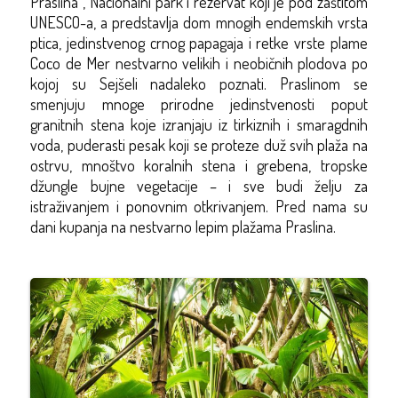
Praslina’’, Nacionalni park i rezervat koji je pod zaštitom
UNESCO-a, a predstavlja dom mnogih endemskih vrsta
ptica, jedinstvenog crnog papagaja i retke vrste plame
Coco de Mer nestvarno velikih i neobičnih plodova po
kojoj su Sejšeli nadaleko poznati. Praslinom se
smenjuju mnoge prirodne jedinstvenosti poput
granitnih stena koje izranjaju iz tirkiznih i smaragdnih
voda, puderasti pesak koji se proteze duž svih plaža na
ostrvu, mnoštvo koralnih stena i grebena, tropske
džungle bujne vegetacije – i sve budi želju za
istraživanjem i ponovnim otkrivanjem. Pred nama su
dani kupanja na nestvarno lepim plažama Praslina.