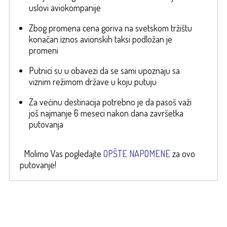
uslovi aviokompanije
Zbog promena cena goriva na svetskom tržištu
konačan iznos avionskih taksi podložan je
promeni
Putnici su u obavezi da se sami upoznaju sa
viznim režimom države u koju putuju
Za većinu destinacija potrebno je da pasoš važi
još najmanje 6 meseci nakon dana završetka
putovanja
Molimo Vas pogledajte
OPŠTE NAPOMENE
za ovo
putovanje!