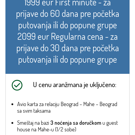
1999 eur First minute - za
prijave do 60 dana pre početka
putovanja ili do popune grupe
2099 eur Regularna cena - za
prijave do 30 dana pre početka
putovanja ili do popune grupe
U cenu aranžmana je uključeno:
Avio karta za relaciju Beograd – Mahe – Beograd
sa svim taksama
Smeštaj na bazi
3 noćenja
sa doručkom
u guest
house na Mahe-u (1/2 sobe)