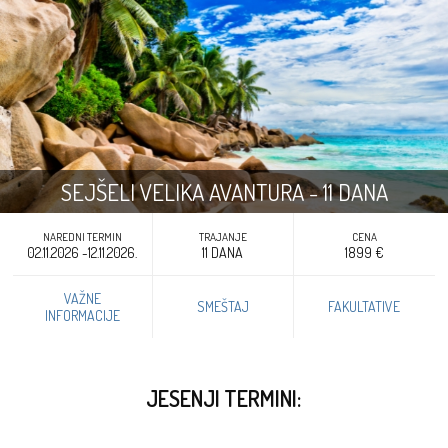
SEJŠELI VELIKA AVANTURA - 11 DANA
NAREDNI TERMIN
TRAJANJE
CENA
02.11.2026 -12.11.2026.
11 DANA
1899 €
VAŽNE
SMEŠTAJ
FAKULTATIVE
INFORMACIJE
JESENJI TERMINI: