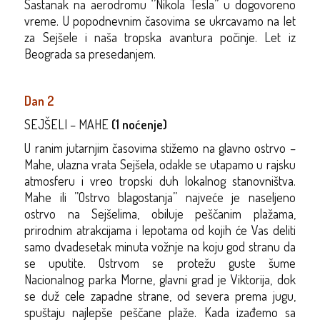
Sastanak na aerodromu ‘’Nikola Tesla’’ u dogovoreno
vreme. U popodnevnim časovima se ukrcavamo na let
za Sejšele i naša tropska avantura počinje. Let iz
Beograda sa presedanjem.
Dan 2
SEJŠELI – MAHE
(1 noćenje)
U ranim jutarnjim časovima stižemo na glavno ostrvo –
Mahe, ulazna vrata Sejšela, odakle se utapamo u rajsku
atmosferu i vreo tropski duh lokalnog stanovništva.
Mahe ili ’’Ostrvo blagostanja’’ najveće je naseljeno
ostrvo na Sejšelima, obiluje peščanim plažama,
prirodnim atrakcijama i lepotama od kojih će Vas deliti
samo dvadesetak minuta vožnje na koju god stranu da
se uputite. Ostrvom se protežu guste šume
Nacionalnog parka Morne, glavni grad je Viktorija, dok
se duž cele zapadne strane, od severa prema jugu,
spuštaju najlepše peščane plaže. Kada izađemo sa