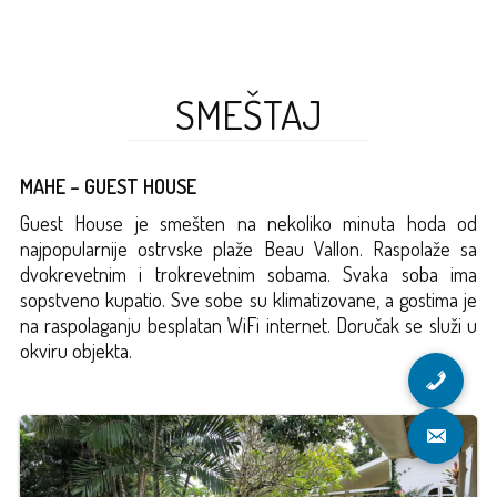
SMEŠTAJ
MAHE – GUEST HOUSE
Guest House je smešten na nekoliko minuta hoda od
najpopularnije ostrvske plaže Beau Vallon. Raspolaže sa
dvokrevetnim i trokrevetnim sobama. Svaka soba ima
sopstveno kupatio. Sve sobe su klimatizovane, a gostima je
na raspolaganju besplatan WiFi internet. Doručak se služi u
okviru objekta.