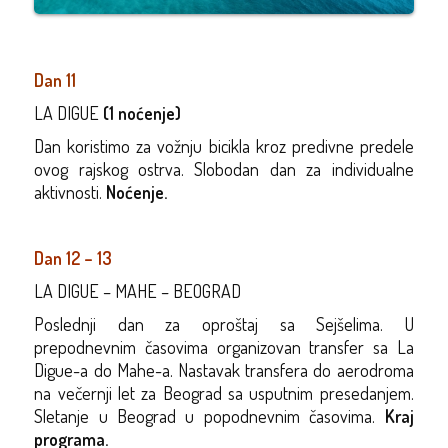
Dan 11
LA DIGUE
(1 noćenje)
Dan koristimo za vožnju bicikla kroz predivne predele
ovog rajskog ostrva. Slobodan dan za individualne
aktivnosti.
Noćenje.
Dan 12 – 13
LA DIGUE – MAHE – BEOGRAD
Poslednji dan za oproštaj sa Sejšelima. U
prepodnevnim časovima organizovan transfer sa La
Digue-a do Mahe-a. Nastavak transfera do aerodroma
na večernji let za Beograd sa usputnim presedanjem.
Sletanje u Beograd u popodnevnim časovima.
Kraj
programa.