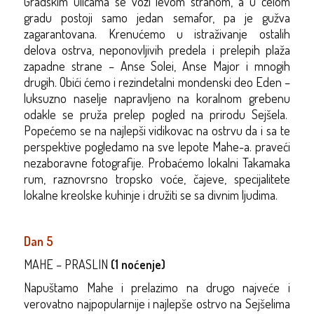
Gradskim ulicama se vozi levom stranom, a u celom
gradu postoji samo jedan semafor, pa je gužva
zagarantovana. Krenućemo u istraživanje ostalih
delova ostrva, neponovljivih predela i prelepih plaža
zapadne strane – Anse Solei, Anse Major i mnogih
drugih. Obići ćemo i rezindetalni mondenski deo Eden –
luksuzno naselje napravljeno na koralnom grebenu
odakle se pruža prelep pogled na prirodu Sejšela.
Popećemo se na najlepši vidikovac na ostrvu da i sa te
perspektive pogledamo na sve lepote Mahe-a. praveći
nezaboravne fotografije. Probaćemo lokalni Takamaka
rum, raznovrsno tropsko voće, čajeve, specijalitete
lokalne kreolske kuhinje i družiti se sa divnim ljudima.
Dan 5
MAHE – PRASLIN
(1 noćenje)
Napuštamo Mahe i prelazimo na drugo najveće i
verovatno najpopularnije i najlepše ostrvo na Sejšelima