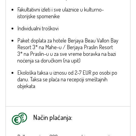
Fakultativni izleti i sve ulaznice u kulturno-
istorijske spomenike
Individualni troškovi
Paket doplata za hotele Berjaya Beau Vallon Bay
Resort 3* na Mahe-u / Berjaya Praslin Resort
3* na Praslin-u u za sve vreme boravka na bazi
noćenja sa doručkom (na upit)
Ekološka taksa u iznosu od 2-7 EUR po osobi po
danu. Taksa se plaća na recepciji smeštajnih
objekata
Način plaćanja: