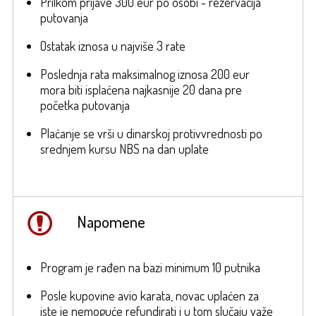
Prilkom prijave 300 eur po osobi - rezervacija
putovanja
Ostatak iznosa u najviše 3 rate
Poslednja rata maksimalnog iznosa 200 eur
mora biti isplaćena najkasnije 20 dana pre
početka putovanja
Plaćanje se vrši u dinarskoj protivvrednosti po
srednjem kursu NBS na dan uplate
Napomene
Program je rađen na bazi minimum 10 putnika
Posle kupovine avio karata, novac uplaćen za
iste je nemoguće refundirati i u tom slučaju važe