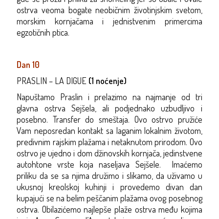
ostrva veoma bogate neobičnim životinjskim svetom,
morskim kornjačama i jednistvenim primercima
egzotičnih ptica.
Dan 10
PRASLIN – LA DIGUE
(1 noćenje)
Napuštamo Praslin i prelazimo na najmanje od tri
glavna ostrva Sejšela, ali podjednako uzbudljivo i
posebno. Transfer do smeštaja. Ovo ostrvo pružiće
Vam neposredan kontakt sa laganim lokalnim životom,
predivnim rajskim plažama i netaknutom prirodom. Ovo
ostrvo je ujedno i dom džinovskih kornjača, jedinstvene
autohtone vrste koja naseljava Sejšele. Imaćemo
priliku da se sa njima družimo i slikamo, da uživamo u
ukusnoj kreolskoj kuhinji i provedemo divan dan
kupajući se na belim peščanim plažama ovog posebnog
ostrva. Obilazićemo najlepše plaže ostrva među kojima