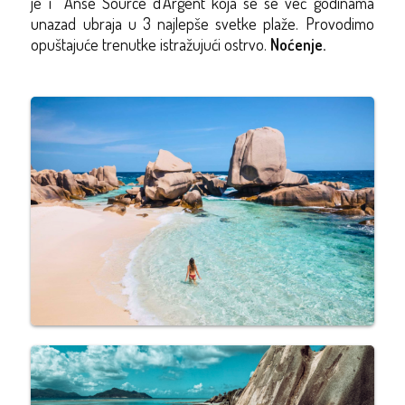
je i Anse Source d’Argent koja se se već godinama
unazad ubraja u 3 najlepše svetke plaže. Provodimo
opuštajuće trenutke istražujući ostrvo.
Noćenje.