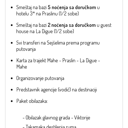
Smeštaj na bazi
5 noćenja
sa doručkom
u
hotelu 3* na Praslinu (1/2 sobe)
Smeštaj na bazi
2 noćenja
sa doručkom
u guest
house na La Digue (1/2 sobe)
Svi transferi na Sejšelima prema programu
putovanja
Karta za trajekt Mahe - Praslin - La Digue -
Mahe
Organizovanje putovanja
Predstavnik agencije (vodič) na destinaciji
Paket obilazaka:
- Obilazak glavnog grada - Viktorije
- Takamaka destilerija ruma