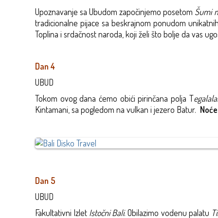
Upoznavanje sa Ubudom započinjemo posetom
Šumi 
tradicionalne pijace sa beskrajnom ponudom unikatnih
Toplina i srdačnost naroda, koji želi što bolje da vas ugo
Dan 4
UBUD
Tokom ovog dana ćemo obići pirinčana polja T
egalal
Kintamani, sa pogledom na vulkan i jezero Batur.
Noće
Dan 5
UBUD
Fakultativni Izlet
Istočni Bali
. Obilazimo vodenu palatu
T