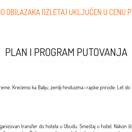
 10 OBILAZAKA (IZLETA) UKLJUČEN U CENU 
PLAN I PROGRAM PUTOVANJA
e. Krećemo ka Baliju, zemlji hinduizma i rajske prirode. Let do 
ganizovan transfer do hotela u Ubudu. Smeštaj u hotel.
Nakon što