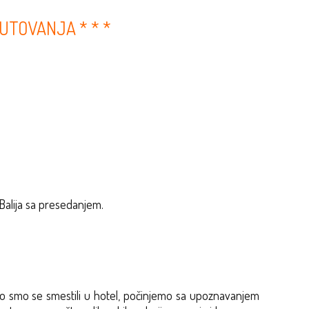
PUTOVANJA * * *
Balija sa presedanjem.
 smo se smestili u hotel, počinjemo sa upoznavanjem