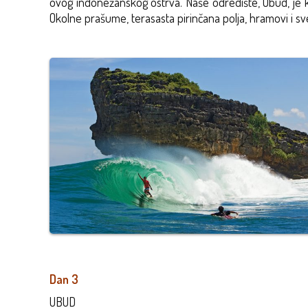
ovog indonežanskog ostrva. Naše odredište, Ubud, je ku
Okolne prašume, terasasta pirinčana polja, hramovi i sve
Dan 3
UBUD