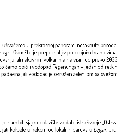
a, uživaćemo u prekrasnoj panorami netaknute prirode,
rugih. Osim što je prepoznatljiv po brojnim hramovima,
vanju, ali i aktivnim vulkanima na visini od preko 2000
Zato ćemo obići i vodopad Tegenungan – jedan od retkih
od padavina, ali vodopad je okružen zelenilom sa svežom
e nam biti sjajno polazište za dalje istraživanje „Ostrva
spijati koktele u nekom od lokalnih barova u
Legian
ulici,