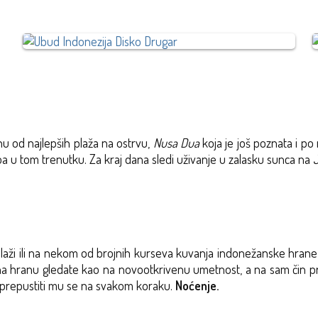
 od najlepših plaža na ostrvu,
Nusa Dua
koja je još poznata i po
a u tom trenutku. Za kraj dana sledi uživanje u zalasku sunca na
aži ili na nekom od brojnih kurseva kuvanja indonežanske hrane k
na hranu gledate kao na novootkrivenu umetnost, a na sam čin pri
 prepustiti mu se na svakom koraku.
Noćenje.