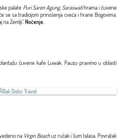
evske palate
Puri Saren Agung
,
Saraswati
hrama i čuvene
e se sa tradicijom prinošenja cveća i hrane Bogovima.
j na Zemlji“.
Noćenje.
u plantažu čuvene kafe Luwak.
Pauzu pravimo u oblasti
rovedeno na
Virgin Beach
uz ručak i šum talasa. Povratak