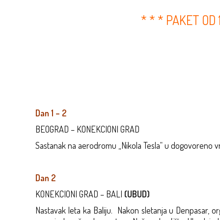
* * * PAKET OD
Dan 1 – 2
BEOGRAD – KONEKCIONI GRAD
Sastanak na aerodromu „Nikola Tesla“ u dogovoreno vrem
Dan 2
KONEKCIONI GRAD – BALI
(UBUD)
Nastavak leta ka Baliju.
Nakon sletanja u Denpasar, or