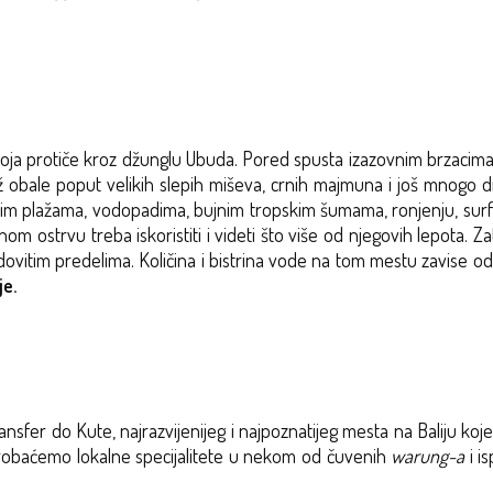
oja protiče kroz džunglu Ubuda. Pored spusta izazovnim brzacim
ž obale poput velikih slepih miševa, crnih majmuna i još mnogo d
lepim plažama, vodopadima, bujnim tropskim šumama, ronjenju, surfo
m ostrvu treba iskoristiti i videti što više od njegovih lepota. 
brdovitim predelima. Količina i bistrina vode na tom mestu zavise 
e.
fer do Kute, najrazvijenijeg i najpoznatijeg mesta na Baliju koje ć
probaćemo lokalne specijalitete u nekom od čuvenih
warung-a
i i