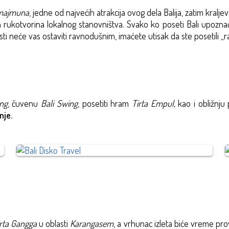
majmuna
, jedne od najvećih atrakcija ovog dela Balija, zatim kralj
 rukotvorina lokalnog stanovništva. Svako ko poseti Bali upoznać
sti neće vas ostaviti ravnodušnim, imaćete utisak da ste posetili „ra
ang
, čuvenu
Bali Swing
, posetiti hram
Tirta Empul,
kao i obližnj
nje.
irta Gangga
u oblasti
Karangasem
, a vrhunac izleta biće vreme p