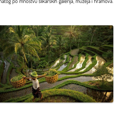
natog po mnoštvu slikarskih galerija, muzeja i hramova.