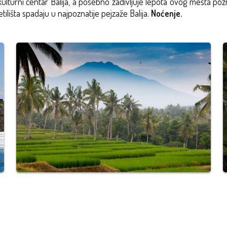
lturni centar Balija, a posebno zadivljuje lepota ovog mesta poz
tilišta spadaju u najpoznatije pejzaže Balija.
Noćenje.