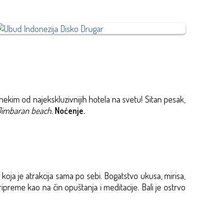
 nekim od najekskluzivnijih hotela na svetu! Sitan pesak,
Jimbaran beach.
Noćenje.
oja je atrakcija sama po sebi. Bogatstvo ukusa, mirisa,
preme kao na čin opuštanja i meditacije. Bali je ostrvo