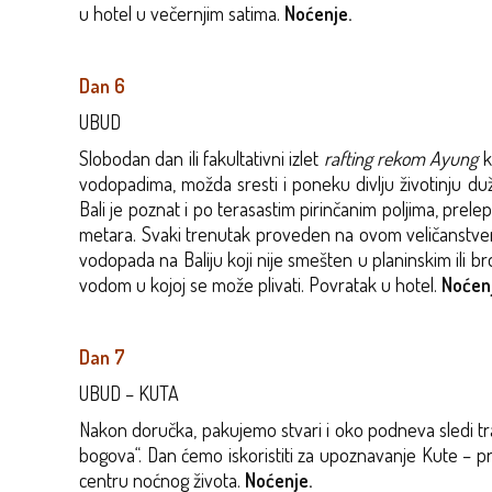
u hotel u večernjim satima.
Noćenje.
Dan 6
UBUD
Slobodan dan ili fakultativni izlet
rafting rekom
Ayung
k
vodopadima, možda sresti i poneku divlju životinju du
Bali je poznat i po terasastim pirinčanim poljima, pre
metara. Svaki trenutak proveden na ovom veličanstveno
vodopada na Baliju koji nije smešten u planinskim ili 
vodom u kojoj se može plivati. Povratak u hotel.
Noćenj
Dan 7
UBUD – KUTA
Nakon doručka, pakujemo stvari i oko podneva sledi trans
bogova“. Dan ćemo iskoristiti za upoznavanje Kute – 
centru noćnog života.
Noćenje.