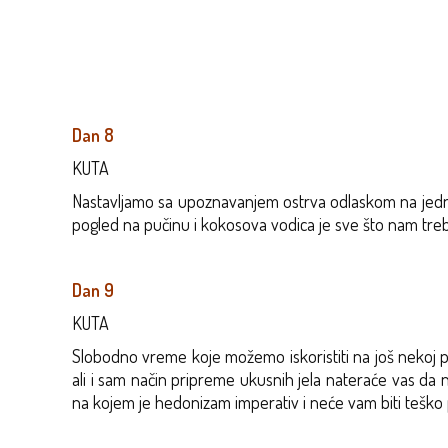
Dan 8
KUTA
Nastavljamo sa upoznavanjem ostrva odlaskom na jednu
pogled na pučinu i kokosova vodica je sve što nam treb
Dan 9
KUTA
Slobodno vreme koje možemo iskoristiti na još nekoj pl
ali i sam način pripreme ukusnih jela nateraće vas da 
na kojem je hedonizam imperativ i neće vam biti teško