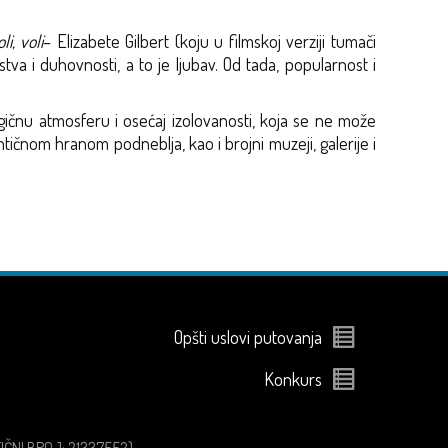
li, voli
– Elizabete Gilbert (koju u filmskoj verziji tumači
va i duhovnosti, a to je ljubav. Od tada, popularnost i
gičnu atmosferu i osećaj izolovanosti, koja se ne može
entičnom hranom podneblja, kao i brojni muzeji, galerije i
Opšti uslovi putovanja
Konkurs