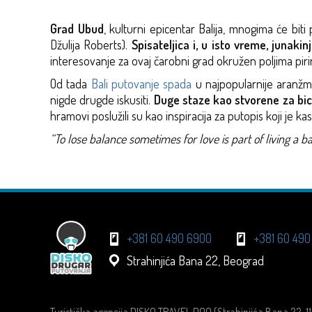
Grad Ubud
, kulturni epicentar Balija, mnogima će bit
Džulija Roberts).
Spisateljica i, u isto vreme, junaki
interesovanje za ovaj čarobni grad okružen poljima piri
Od tada
Bali putovanje spada
u najpopularnije aranžma
nigde drugde iskusiti.
Duge staze kao stvorene za bic
hramovi poslužili su kao inspiracija za putopis koji je 
“To lose balance sometimes for love is part of living a ba
+381 60 490 6900
+381 60 490
Strahinjića Bana 22, Beograd