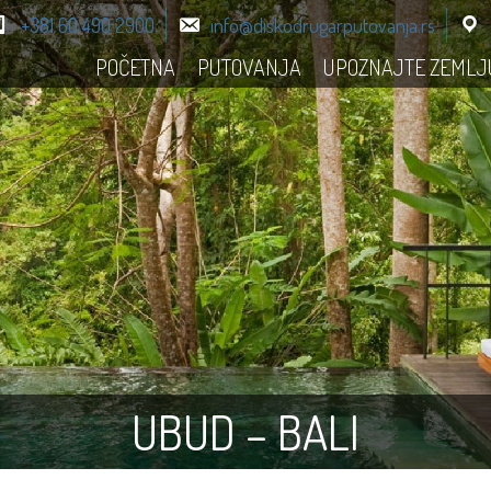
+381 60 490 2900
info@diskodrugarputovanja.rs
POČETNA
PUTOVANJA
UPOZNAJTE ZEMLJ
UBUD – BALI