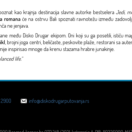
i poznat kao krajnja destinacija slavne autorke bestselera
Jedi, mo
nja romana
će na ostrvu Bali spoznati ravnotežu između zadovoljst
nča ne jenjava.
ne među Disko Drugar ekipom. Oni koji su ga posetili, ističu ma
ikl
, brojni joga centri, beličaste, peskovite plaže, restorani sa aut
kasnije inspirisao mnoge da krenu stazama hrabre junakinje.
lanced life.”
 2900
info@diskodrugarputovanja.rs