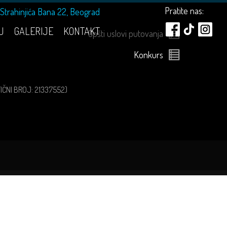
Pratite nas:
Strahinjića Bana 22, Beograd
U
GALERIJE
KONTAKT
Opšti uslovi putovanja
Konkurs
ATIČNI BROJ: 21337552)