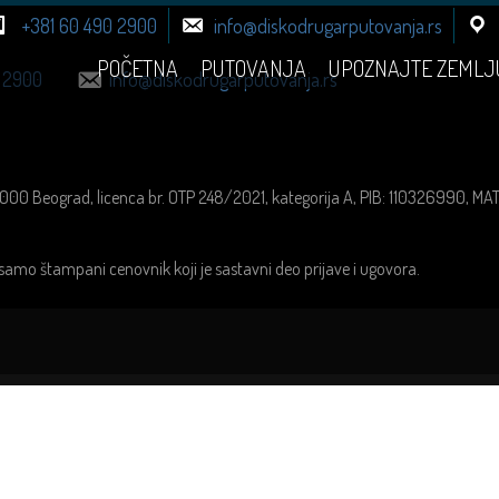
+381 60 490 2900
info@diskodrugarputovanja.rs
POČETNA
PUTOVANJA
UPOZNAJTE ZEMLJ
 2900
info@diskodrugarputovanja.rs
1000 Beograd, licenca br. OTP 248/2021, kategorija A, PIB: 110326990, M
samo štampani cenovnik koji je sastavni deo prijave i ugovora.