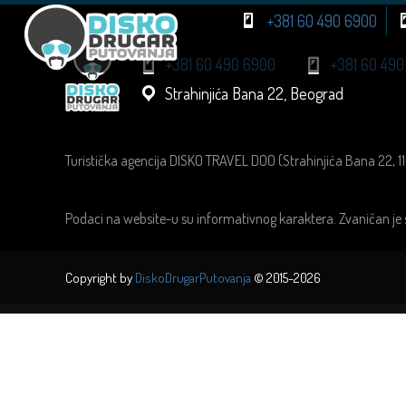
+381 60 490 6900
+381 60 490 6900
+381 60 490
Strahinjića Bana 22, Beograd
Turistička agencija DISKO TRAVEL DOO (Strahinjića Bana 22, 1
Podaci na website-u su informativnog karaktera. Zvaničan je 
Copyright by
DiskoDrugarPutovanja
© 2015-2026