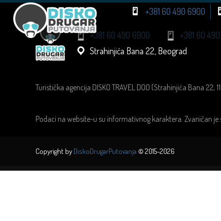
+381 60 490 6900
+381 60 490 6900
+381 60 490
Strahinjića Bana 22, Beograd
Turistička agencija DISKO TRAVEL DOO (Strahinjića Bana 22, 1
Podaci na website-u su informativnog karaktera. Zvaničan je 
Copyright by
DiskoDrugarPutovanja
© 2015-2026