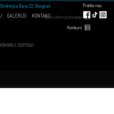
Pratite nas:
Strahinjića Bana 22, Beograd
U
GALERIJE
KONTAKT
Opšti uslovi putovanja
Konkurs
ATIČNI BROJ: 21337552)