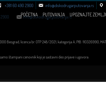
+381 60 490 2900
info@diskodrugarputovanja.rs
POČETNA
PUTOVANJA
UPOZNAJTE ZEMLJ
 2900
info@diskodrugarputovanja.rs
1000 Beograd, licenca br. OTP 248/2021, kategorija A, PIB: 110326990, M
samo štampani cenovnik koji je sastavni deo prijave i ugovora.