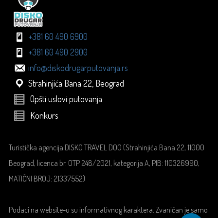
+381 60 490 6900
+381 60 490 2900
info@diskodrugarputovanja.rs
Strahinjića Bana 22, Beograd
Opšti uslovi putovanja
Konkurs
Turistička agencija DISKO TRAVEL DOO (Strahinjića Bana 22, 11000
Beograd, licenca br. OTP 248/2021, kategorija A, PIB: 110326990,
MATIČNI BROJ: 21337552)
Podaci na website-u su informativnog karaktera. Zvaničan je samo