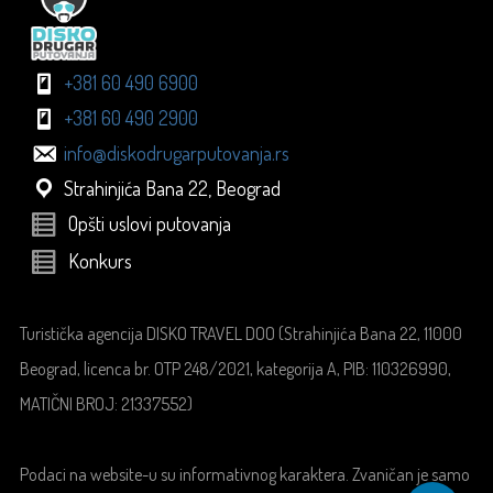
+381 60 490 6900
+381 60 490 2900
info@diskodrugarputovanja.rs
Strahinjića Bana 22, Beograd
Opšti uslovi putovanja
Konkurs
Turistička agencija DISKO TRAVEL DOO (Strahinjića Bana 22, 11000
Beograd, licenca br. OTP 248/2021, kategorija A, PIB: 110326990,
MATIČNI BROJ: 21337552)
Podaci na website-u su informativnog karaktera. Zvaničan je samo