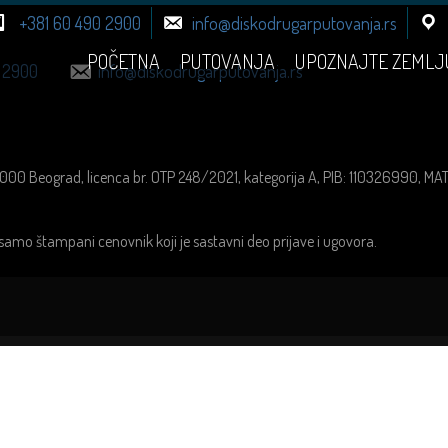
+381 60 490 2900
info@diskodrugarputovanja.rs
POČETNA
PUTOVANJA
UPOZNAJTE ZEMLJ
 2900
info@diskodrugarputovanja.rs
1000 Beograd, licenca br. OTP 248/2021, kategorija A, PIB: 110326990, M
samo štampani cenovnik koji je sastavni deo prijave i ugovora.