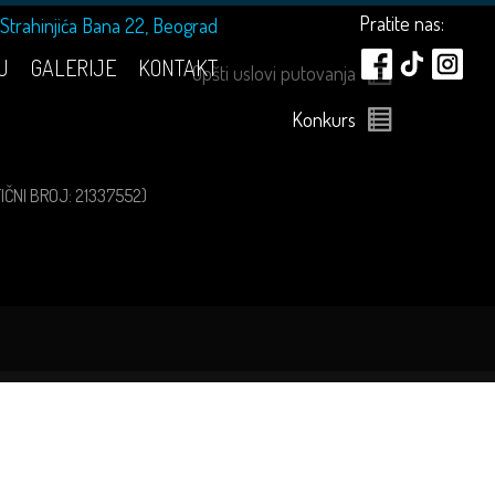
Pratite nas:
Strahinjića Bana 22, Beograd
U
GALERIJE
KONTAKT
Opšti uslovi putovanja
Konkurs
ATIČNI BROJ: 21337552)