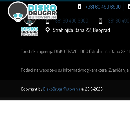
+381 60 490 6900
+381 60 490 6900
+381 60 490
Strahinjića Bana 22, Beograd
Turistička agencija DISKO TRAVEL DOO (Strahinjića Bana 22, 1
Podaci na website-u su informativnog karaktera. Zvaničan je 
Copyright by
DiskoDrugarPutovanja
© 2015-2026