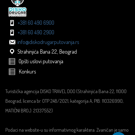
+381 60 490 6900
+381 60 490 2900
info@diskodrugarputovanja.rs
Strahinjića Bana 22, Beograd
Opšti uslovi putovanja
Konkurs
Turistička agencija DISKO TRAVEL DOO (Strahinjića Bana 22, 11000
Beograd, licenca br. OTP 248/2021, kategorija A, PIB: 110326990,
MATIČNI BROJ: 21337552)
Podaci na website-u su informativnog karaktera. Zvaničan je samo