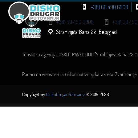
+381 60 490 6900
+381 60 490 6900
+381 60 490
Strahinjića Bana 22, Beograd
Turistička agencija DISKO TRAVEL DOO (Strahinjića Bana 22, 1
Podaci na website-u su informativnog karaktera. Zvaničan je 
Copyright by
DiskoDrugarPutovanja
© 2015-2026