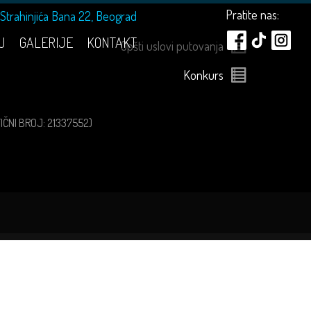
Pratite nas:
Strahinjića Bana 22, Beograd
U
GALERIJE
KONTAKT
Opšti uslovi putovanja
Konkurs
ATIČNI BROJ: 21337552)