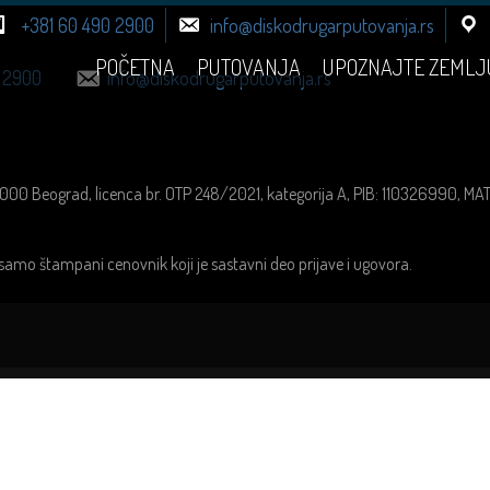
+381 60 490 2900
info@diskodrugarputovanja.rs
POČETNA
PUTOVANJA
UPOZNAJTE ZEMLJ
 2900
info@diskodrugarputovanja.rs
1000 Beograd, licenca br. OTP 248/2021, kategorija A, PIB: 110326990, M
samo štampani cenovnik koji je sastavni deo prijave i ugovora.