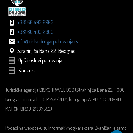
+381 60 490 6900
+381 60 490 2900
info@diskodrugarputovanja.rs
Strahinjića Bana 22, Beograd
Opšti uslovi putovanja
Konkurs
Turistička agencija DISKO TRAVEL DOO (Strahinjića Bana 22, 11000
Beograd, licenca br. OTP 248/2021, kategorija A, PIB: 110326990,
MATIČNI BROJ: 21337552)
Podaci na website-u su informativnog karaktera. Zvaničan je samo