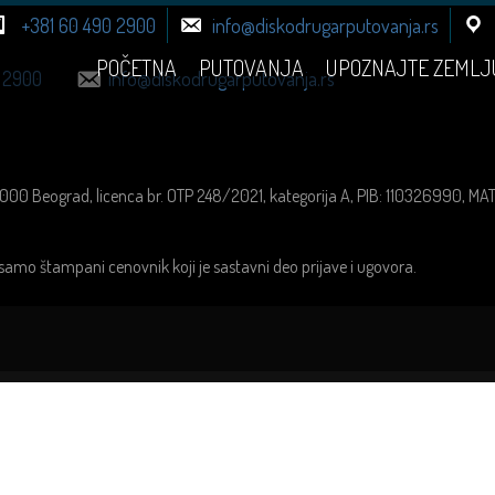
+381 60 490 2900
info@diskodrugarputovanja.rs
POČETNA
PUTOVANJA
UPOZNAJTE ZEMLJ
 2900
info@diskodrugarputovanja.rs
1000 Beograd, licenca br. OTP 248/2021, kategorija A, PIB: 110326990, M
samo štampani cenovnik koji je sastavni deo prijave i ugovora.