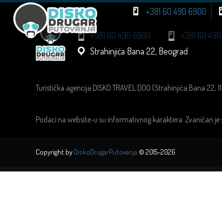
+381 60 490 6900
+381 60 490 6900
+381 60 490
Strahinjića Bana 22, Beograd
Turistička agencija DISKO TRAVEL DOO (Strahinjića Bana 22, 1
Podaci na website-u su informativnog karaktera. Zvaničan je 
Copyright by
DiskoDrugarPutovanja
© 2015-2026