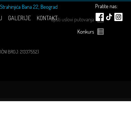
Pratite nas:
Strahinjića Bana 22, Beograd
U
GALERIJE
KONTAKT
Opšti uslovi putovanja
Konkurs
ATIČNI BROJ: 21337552)