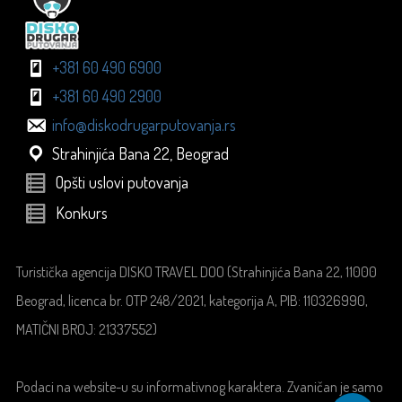
+381 60 490 6900
+381 60 490 2900
info@diskodrugarputovanja.rs
Strahinjića Bana 22, Beograd
Opšti uslovi putovanja
Konkurs
Turistička agencija DISKO TRAVEL DOO (Strahinjića Bana 22, 11000
Beograd, licenca br. OTP 248/2021, kategorija A, PIB: 110326990,
MATIČNI BROJ: 21337552)
Podaci na website-u su informativnog karaktera. Zvaničan je samo