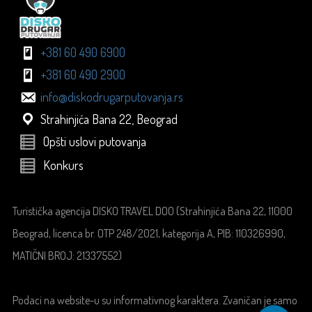
+381 60 490 6900
+381 60 490 2900
info@diskodrugarputovanja.rs
Strahinjića Bana 22, Beograd
Opšti uslovi putovanja
Konkurs
Turistička agencija DISKO TRAVEL DOO (Strahinjića Bana 22, 11000
Beograd, licenca br. OTP 248/2021, kategorija A, PIB: 110326990,
MATIČNI BROJ: 21337552)
Podaci na website-u su informativnog karaktera. Zvaničan je samo