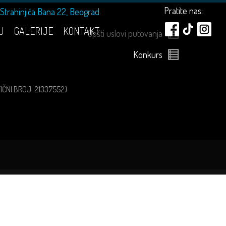
Pratite nas:
Strahinjića Bana 22, Beograd
U
GALERIJE
KONTAKT
Opšti uslovi putovanja
Konkurs
ATIČNI BROJ: 21337552)