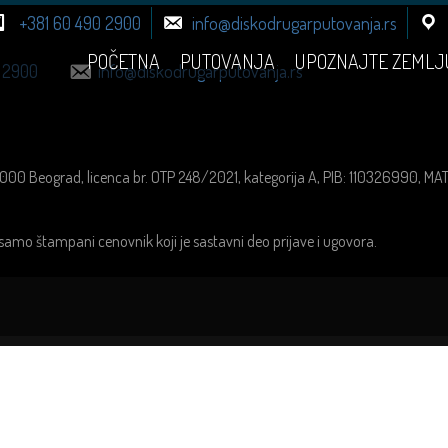
+381 60 490 2900
info@diskodrugarputovanja.rs
POČETNA
PUTOVANJA
UPOZNAJTE ZEMLJ
 2900
info@diskodrugarputovanja.rs
1000 Beograd, licenca br. OTP 248/2021, kategorija A, PIB: 110326990, M
samo štampani cenovnik koji je sastavni deo prijave i ugovora.