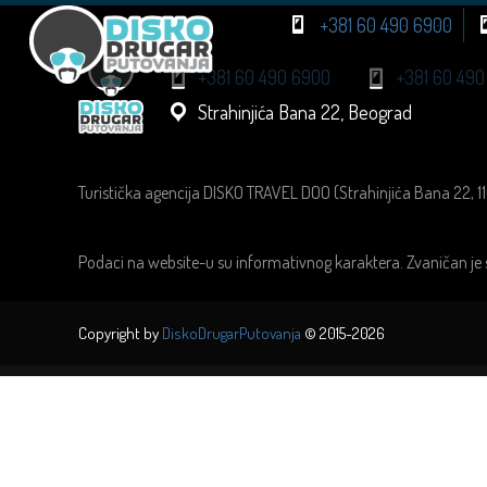
+381 60 490 6900
+381 60 490 6900
+381 60 490
Strahinjića Bana 22, Beograd
Turistička agencija DISKO TRAVEL DOO (Strahinjića Bana 22, 1
Podaci na website-u su informativnog karaktera. Zvaničan je 
Copyright by
DiskoDrugarPutovanja
© 2015-2026