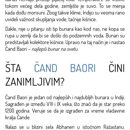
tokom većeg dela godine, zemljište je suvo. To se menja
kada dođu monsuni. Zbog takve klime, Indijci su veoma rano
uvideli važnost skupljanja vode, tačnije kišnice.
Dakle, nije u pitanju isti tip bunara kao kod nas, ne kopa se
rupa u zemlji da bi se došlo do podzemnih voda. Bunari su
predstavljali kolektore kišnice. Upravo na taj način je i nastao
Čand Baori –
najlepši bunar na svetu
.
ŠTA
ČAND BAORI
ČINI
ZANIMLJIVIM?
Čand Baori je jedan od najlepših i najdubljih bunara u Indiji.
Sagrađen je između VIII i IX veka, što znači da je star preko
1200 godina. Veruje se da je izgrađen za vreme vladavine
kralja Čande.
Nalazi se u blizini sela Abhaneri u istočnom Ražastanu.