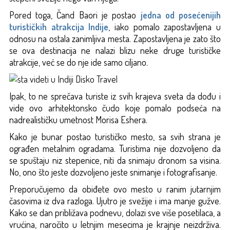
Pored toga, Čand Baori je postao
jedna od posećenijih
turističkih atrakcija Indije
, iako pomalo zapostavljena u
odnosu na ostala zanimljiva mesta. Zapostavljena je zato što
se ova destinacija ne nalazi blizu neke druge turističke
atrakcije, već se do nje ide samo ciljano.
Ipak, to ne sprečava turiste iz svih krajeva sveta da dođu i
vide ovo arhitektonsko čudo koje pomalo podseća na
nadrealističku umetnost Morisa Eshera.
Kako je bunar postao turističko mesto, sa svih strana je
ograđen metalnim ogradama. Turistima nije dozvoljeno da
se spuštaju niz stepenice, niti da snimaju dronom sa visina.
No, ono što jeste dozvoljeno jeste snimanje i fotografisanje.
Preporučujemo da obiđete ovo mesto u ranim jutarnjim
časovima iz dva razloga. Ujutro je svežije i ima manje gužve.
Kako se dan približava podnevu, dolazi sve više posetilaca, a
vrućina, naročito u letnjim mesecima je krajnje neizdrživa.