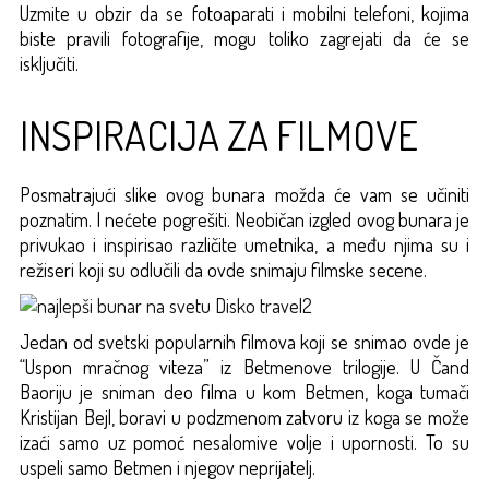
Uzmite u obzir da se fotoaparati i mobilni telefoni, kojima
biste pravili fotografije, mogu toliko zagrejati da će se
isključiti.
INSPIRACIJA ZA FILMOVE
Posmatrajući slike ovog bunara možda će vam se učiniti
poznatim. I nećete pogrešiti. Neobičan izgled ovog bunara je
privukao i inspirisao različite umetnika, a među njima su i
režiseri koji su odlučili da ovde snimaju filmske secene.
Jedan od svetski popularnih filmova koji se snimao ovde je
“Uspon mračnog viteza” iz Betmenove trilogije. U Čand
Baoriju je sniman deo filma u kom Betmen, koga tumači
Kristijan Bejl, boravi u podzmenom zatvoru iz koga se može
izaći samo uz pomoć nesalomive volje i upornosti. To su
uspeli samo Betmen i njegov neprijatelj.