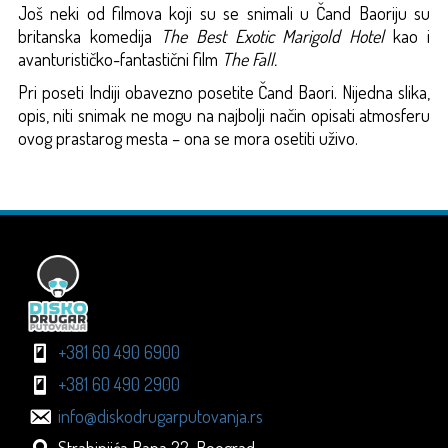
Još neki od filmova koji su se snimali u Čand Baoriju su
britanska komedija
The Best Exotic Marigold Hotel
kao i
avanturističko-fantastični film
The Fall.
Pri poseti Indiji obavezno posetite Čand Baori. Nijedna slika,
opis, niti snimak ne mogu na najbolji način opisati atmosferu
ovog prastarog mesta – ona se mora osetiti uživo.
+381 60 490 6900
+381 60 490 2900
info@diskodrugarputovanja.rs