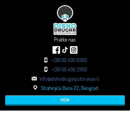
Pratite nas:
+381 60 490 6900
+381 60 490 2900
info@diskodrugarputovanja.rs
Strahinjića Bana 22, Beograd
MENI