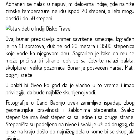
Abhaneri se nalazi u najsuvljim delovima Indije, gde najniže
zimske temperature ne idu ispod 20 stepeni, a leta mogu
dostići i do 50 stepeni.
Ovaj bunar predstavlja primer savršene simetrije. Izgrađen
je na 13 spratova, dubine od 20 metara i 3500 stepenica
koje vode ka njegovom dnu. Sagrađen je tako da mu se
može prići sa tri strane, dok se sa četvrte nalazi palata,
skulpture i velika pozornica. Bunar je posvećen Haršat Mati,
boginji sreće.
U palati bi živeo ko god da je vladao u to vreme i imao
privilegiju da bude najbliže skupljenoj vodi.
Fotografije u Čand Baoriju uvek zanimljivo ispadaju zbog
geometrijske pravilnosti i šablonima stepeništa. Svako
stepenište ima šest stepenika sa jedne i sa druge strane.
Stepeništa su podeljena na nivoe i svaki je uži od drugog, da
bi se na kraju došlo do najnižeg dela u kome bi se skupljala
kišnica