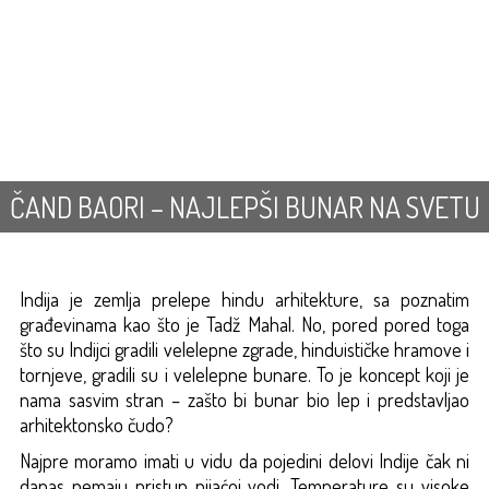
ČAND BAORI – NAJLEPŠI BUNAR NA SVETU
Indija je zemlja prelepe hindu arhitekture, sa poznatim
građevinama kao što je Tadž Mahal. No, pored pored toga
što su Indijci gradili velelepne zgrade, hinduističke hramove i
tornjeve, gradili su i velelepne bunare. To je koncept koji je
nama sasvim stran – zašto bi bunar bio lep i predstavljao
arhitektonsko čudo?
Najpre moramo imati u vidu da pojedini delovi Indije čak ni
danas nemaju pristup pijaćoj vodi. Temperature su visoke