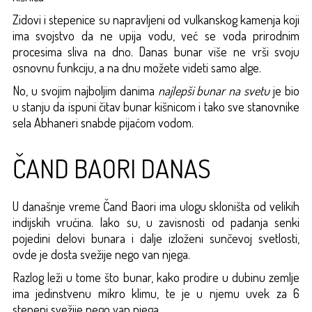
Zidovi i stepenice su napravljeni od vulkanskog kamenja koji
ima svojstvo da ne upija vodu, već se voda prirodnim
procesima sliva na dno. Danas bunar više ne vrši svoju
osnovnu funkciju, a na dnu možete videti samo alge.
No, u svojim najboljim danima
najlepši bunar na svetu
je bio
u stanju da ispuni čitav bunar kišnicom i tako sve stanovnike
sela Abhaneri snabde pijaćom vodom.
ČAND BAORI DANAS
U današnje vreme Čand Baori ima ulogu skloništa od velikih
indijskih vrućina. Iako su, u zavisnosti od padanja senki
pojedini delovi bunara i dalje izloženi sunčevoj svetlosti,
ovde je dosta svežije nego van njega.
Razlog leži u tome što bunar, kako prodire u dubinu zemlje
ima jedinstvenu mikro klimu, te je u njemu uvek za 6
stepeni svežije nego van njega.