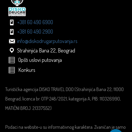
+381 60 490 6900
+381 60 490 2900
info@diskodrugarputovanja.rs
Strahinjića Bana 22, Beograd
Opšti uslovi putovanja
Konkurs
Turistička agencija DISKO TRAVEL DOO (Strahinjića Bana 22, 11000
Beograd, licenca br. OTP 248/2021, kategorija A, PIB: 110326990,
MATIČNI BROJ: 21337552)
Podaci na website-u su informativnog karaktera. Zvaničan je samo