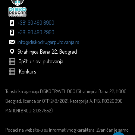
+381 60 490 6900
+381 60 490 2900
info@diskodrugarputovanja.rs
Strahinjića Bana 22, Beograd
Opšti uslovi putovanja
Konkurs
Turistička agencija DISKO TRAVEL DOO (Strahinjića Bana 22, 11000
Beograd, licenca br. OTP 248/2021, kategorija A, PIB: 110326990,
MATIČNI BROJ: 21337552)
Podaci na website-u su informativnog karaktera. Zvaničan je samo