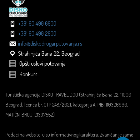
+381 60 490 6900
+381 60 490 2900
info@diskodrugarputovanja.rs
Strahinjića Bana 22, Beograd
Opšti uslovi putovanja
Konkurs
Turistička agencija DISKO TRAVEL DOO (Strahinjića Bana 22, 11000
Beograd, licenca br. OTP 248/2021, kategorija A, PIB: 110326990,
MATIČNI BROJ: 21337552)
Podaci na website-u su informativnog karaktera. Zvaničan je samo