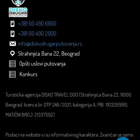
+381 60 490 6900
+381 60 490 2900
info@diskodrugarputovanja.rs
Strahinjića Bana 22, Beograd
Opšti uslovi putovanja
Konkurs
Turistička agencija DISKO TRAVEL DOO (Strahinjića Bana 22, 11000
Beograd, licenca br. OTP 248/2021, kategorija A, PIB: 110326990,
MATIČNI BROJ: 21337552)
Podaci na website-u su informativnog karaktera. Zvaničan je samo