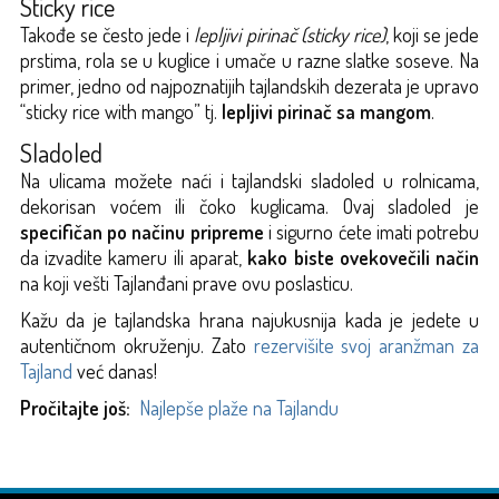
Sticky rice
Takođe se često jede i
lepljivi pirinač (sticky rice)
, koji se jede
prstima, rola se u kuglice i umače u razne slatke soseve. Na
primer, jedno od najpoznatijih tajlandskih dezerata je upravo
“sticky rice with mango” tj.
lepljivi pirinač sa mangom
.
Sladoled
Na ulicama možete naći i tajlandski sladoled u rolnicama,
dekorisan voćem ili čoko kuglicama. Ovaj sladoled je
specifičan po načinu pripreme
i sigurno ćete imati potrebu
da izvadite kameru ili aparat,
kako biste ovekovečili način
na koji vešti Tajlanđani prave ovu poslasticu.
Kažu da je tajlandska hrana najukusnija kada je jedete u
autentičnom okruženju. Zato
rezervišite svoj aranžman za
Tajland
već danas!
Pročitajte još:
Najlepše plaže na Tajlandu