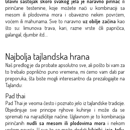
Glavni sastojak skoro svakog jela je naravno pirinač
ili
pirinčane testenine, koje možete naći u kombinaciji sa
mesom ili plodovima mora i obavezno nekim povrćem,
voćem ili mahunama. Sve to naravno
uz obilje začina
kao
što su: limunova trava, kari, razne vrste čili papričica,
galangal, djumbir itd…
Najbolja tajlandska hrana
Naš predlog je da probate apsolutno sve, ali pošto bi vam za
to trebalo poprilično puno vremena, mi ćemo vam dati par
preporuka, šta biste mogli interesantno da prezalogajite na
Tajlandu:
Pad thai
Pad Thai je veoma često i poznato jelo iz tajlandske tradicije.
Objedinjuje sve principe njihove kuhinje i može da se
spremati na najrazličitije načine. Uglavnom je to kombinacija
pirinčanih
nudli sa mesom ili plodovima mora
i nekom
vrstom povrća. U sve to se može dodati
kikiriki, jaja, tofu,