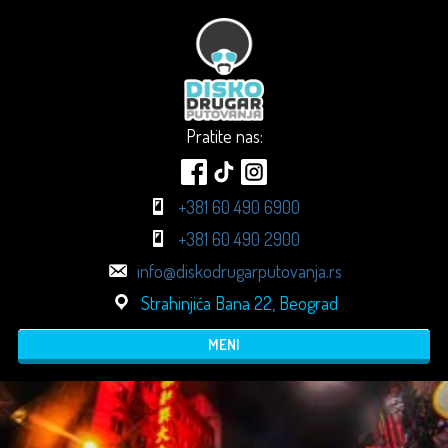
Pratite nas:
+381 60 490 6900
+381 60 490 2900
info@diskodrugarputovanja.rs
Strahinjića Bana 22, Beograd
MENI