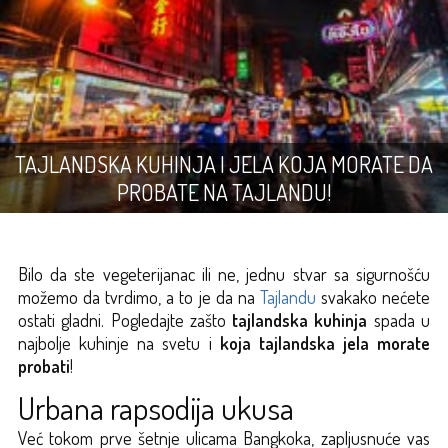
TAJLANDSKA KUHINJA I JELA KOJA MORATE DA
PROBATE NA TAJLANDU!
Bilo da ste vegeterijanac ili ne, jednu stvar sa sigurnošću
možemo da tvrdimo, a to je da na
Tajlandu
svakako nećete
ostati gladni. Pogledajte zašto
tajlandska kuhinja
spada u
najbolje kuhinje na svetu i
koja tajlandska jela morate
probati
!
Urbana rapsodija ukusa
Već tokom prve šetnje ulicama Bangkoka, zapljusnuće vas