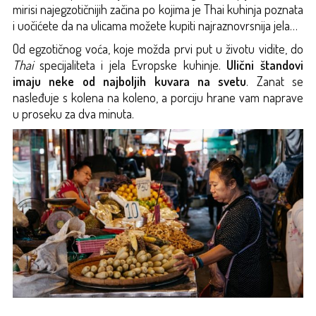
mirisi najegzotičnijih začina po kojima je Thai kuhinja poznata
i uočićete da na ulicama možete kupiti najraznovrsnija jela…
Od egzotičnog voća, koje možda prvi put u životu vidite, do
Thai
specijaliteta i jela Evropske kuhinje.
Ulični štandovi
imaju neke od najboljih kuvara na svetu
. Zanat se
nasleđuje s kolena na koleno, a porciju hrane vam naprave
u proseku za dva minuta.