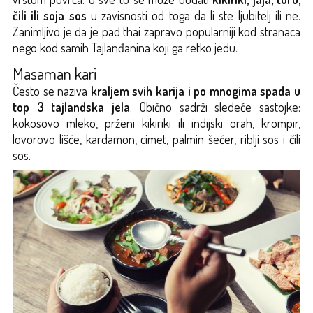
čili ili soja sos
u zavisnosti od toga da li ste ljubitelj ili ne.
Zanimljivo je da je pad thai zapravo popularniji kod stranaca
nego kod samih Tajlanđanina koji ga retko jedu.
Masaman
kari
Često se naziva
kraljem svih karija i po mnogima spada u
top 3 tajlandska jela
. Obično sadrži sledeće sastojke:
kokosovo mleko, prženi kikiriki ili indijski orah, krompir,
lovorovo lišće, kardamon, cimet, palmin šećer, riblji sos i čili
sos.