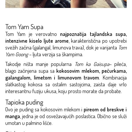
Tom Yam Supa
Tom Yam je verovatno
najpoznatija tajlandska supa,
intenzivne kiselo ljute arome
, karakteristična po upotrebi
svežih začina (galangal, limunova trava), dok je varijanta
Tom
Yam Goong
– ljuta verzija sa škampima.
Takodje ništa manje popularna
Tom ka Gaisupa
– pileća,
blago začinjena supa sa
kokosovim mlekom, pečurkama,
galangalom, limetom i limunovom travom
. Kombinacija
slatkastog kokosa sa ostalim sastojcima, zaista daje vrlo
interesantnu fuziju ukusa, koju prosto morate da probate.
Tapioka puding
Ovo je puding sa kokosovim mlekom i
pireom od breskve i
manga
, jedna je od osvežavajućih poslastica. Obično se služi
umotan u palmino lišće.