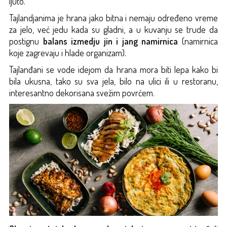
ljuto.
Tajlandjanima je hrana jako bitna i nemaju određeno vreme
za jelo, već jedu kada su gladni, a u kuvanju se trude da
postignu
balans izmedju jin i jang namirnica
(namirnica
koje zagrevaju i hlade organizam).
Tajlanđani se vode idejom da hrana mora biti lepa kako bi
bila ukusna, tako su sva jela, bilo na ulici ili u restoranu,
interesantno dekorisana svežim povrćem.