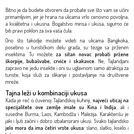
Bitno je da budete otvoreni da probate sve što vam se učini
primamljivim, jer je hrana na ulicama vrlo cenovno povoljna,
a kvalitetna i ukusna. Bogatstvo mirisa i ukusa, sigurno će
biti pravi poklon za sva vaša čula.
Ono što takodje možete videti na ulicama Bangkoka,
posebno u turističkom delu grada, su tezge sa prženim
insektima. Tu možete
za sitan novac probati pržene
škorpije, bubašvabe, crviće i skakavce.
Ne, Tajlandjani
zapravo ne jedu insekte i oni su uglavnom samo atrakcija za
turiste, koja služi za slikanje i postavljanje na društvene
mreže.
Tajna leži u kombinaciji ukusa
Kada je reč o čuvenoj Tajlandskoj kuhinji,
najveći uticaj na
specijalitete ove zemlje imale su Kina i Indija
, ali i
susedne Burma, Laos, Kambodža i Malezija. Karakterišu je
jaki i ljuti začini i dobro izbalansirani ukusi. Svako tajlandsko
jelo mora da ima četiri vrste ukusa
: slano, slatko, kiselo i