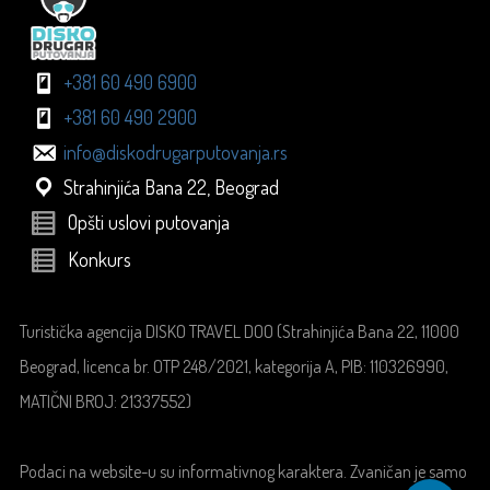
+381 60 490 6900
+381 60 490 2900
info@diskodrugarputovanja.rs
Strahinjića Bana 22, Beograd
Opšti uslovi putovanja
Konkurs
Turistička agencija DISKO TRAVEL DOO (Strahinjića Bana 22, 11000
Beograd, licenca br. OTP 248/2021, kategorija A, PIB: 110326990,
MATIČNI BROJ: 21337552)
Podaci na website-u su informativnog karaktera. Zvaničan je samo