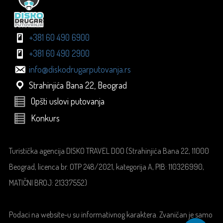
+381 60 490 6900
+381 60 490 2900
info@diskodrugarputovanja.rs
Strahinjića Bana 22, Beograd
Opšti uslovi putovanja
Konkurs
Turistička agencija DISKO TRAVEL DOO (Strahinjića Bana 22, 11000
Beograd, licenca br. OTP 248/2021, kategorija A, PIB: 110326990,
MATIČNI BROJ: 21337552)
Podaci na website-u su informativnog karaktera. Zvaničan je samo