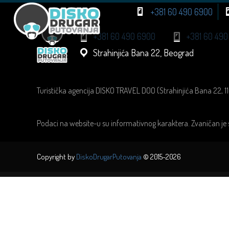
+381 60 490 6900
+381 60 490 6900
+381 60 490
Strahinjića Bana 22, Beograd
Turistička agencija DISKO TRAVEL DOO (Strahinjića Bana 22, 1
Podaci na website-u su informativnog karaktera. Zvaničan je 
Copyright by
DiskoDrugarPutovanja
© 2015-2026