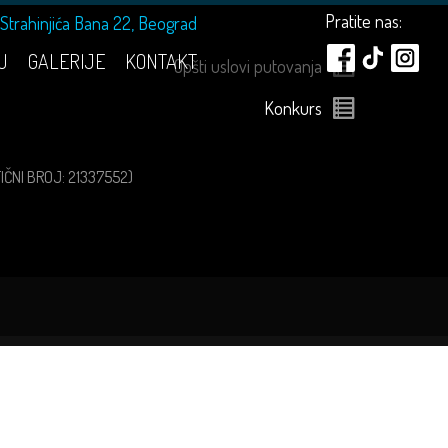
Pratite nas:
Strahinjića Bana 22, Beograd
U
GALERIJE
KONTAKT
Opšti uslovi putovanja
Konkurs
ATIČNI BROJ: 21337552)