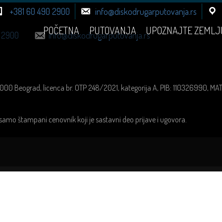
+381 60 490 2900
info@diskodrugarputovanja.rs
POČETNA
PUTOVANJA
UPOZNAJTE ZEMLJ
 2900
info@diskodrugarputovanja.rs
1000 Beograd, licenca br. OTP 248/2021, kategorija A, PIB: 110326990, M
samo štampani cenovnik koji je sastavni deo prijave i ugovora.