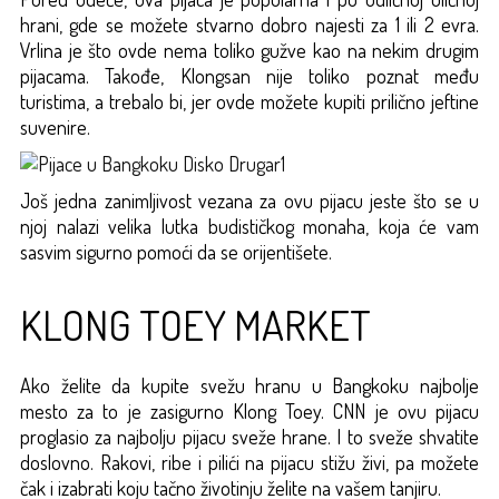
hrani, gde se možete stvarno dobro najesti za 1 ili 2 evra.
Vrlina je što ovde nema toliko gužve kao na nekim drugim
pijacama. Takođe, Klongsan nije toliko poznat među
turistima, a trebalo bi, jer ovde možete kupiti prilično jeftine
suvenire.
Još jedna zanimljivost vezana za ovu pijacu jeste što se u
njoj nalazi velika lutka budističkog monaha, koja će vam
sasvim sigurno pomoći da se orijentišete.
KLONG TOEY MARKET
Ako želite da kupite svežu hranu u Bangkoku najbolje
mesto za to je zasigurno Klong Toey. CNN je ovu pijacu
proglasio za najbolju pijacu sveže hrane. I to sveže shvatite
doslovno. Rakovi, ribe i pilići na pijacu stižu živi, pa možete
čak i izabrati koju tačno životinju želite na vašem tanjiru.