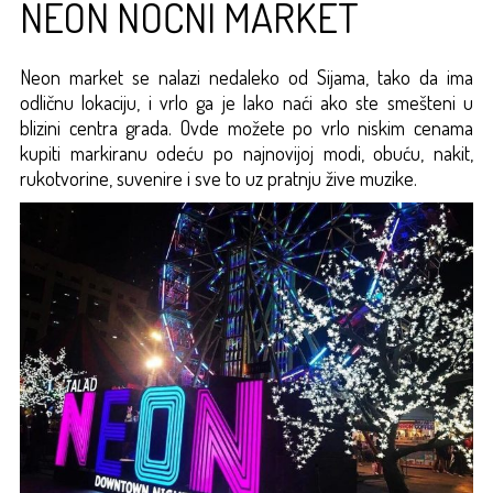
NEON NOĆNI MARKET
Neon market se nalazi nedaleko od Sijama, tako da ima
odličnu lokaciju, i vrlo ga je lako naći ako ste smešteni u
blizini centra grada. Ovde možete po vrlo niskim cenama
kupiti markiranu odeću po najnovijoj modi, obuću, nakit,
rukotvorine, suvenire i sve to uz pratnju žive muzike.