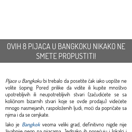
OVIH 8 PIJACA U BANGKOKU NIKAKO NE
SMETE PROPUSTITI!
Pijace u Bangkoku
bi trebalo da posetite čak iako uopšte ne
volite šoping. Pored prilike da vidite ili kupite mnoštvo
upotrebljivih ili neupotrebljivih stvari (začudićete se sa
količinom bizarnih stvari koje se ovde prodaju) videćete
mnogo nasmejanih, raspoloženih ljudi, moći da popričate sa
njima i da se cenjkate.
Iako je
Bangkok
veoma veliki grad, definitivno nigde nije
živahnije nego na pijacama. Jednako ih posećuju i lokalci i