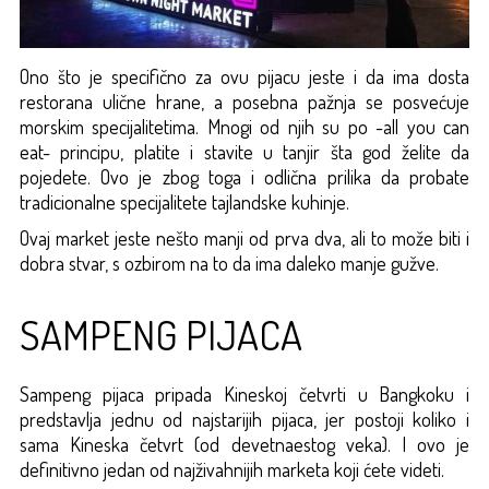
Ono što je specifično za ovu pijacu jeste i da ima dosta
restorana ulične hrane, a posebna pažnja se posvećuje
morskim specijalitetima. Mnogi od njih su po -all you can
eat- principu, platite i stavite u tanjir šta god želite da
pojedete. Ovo je zbog toga i odlična prilika da probate
tradicionalne specijalitete tajlandske kuhinje.
Ovaj market jeste nešto manji od prva dva, ali to može biti i
dobra stvar, s ozbirom na to da ima daleko manje gužve.
SAMPENG PIJACA
Sampeng pijaca pripada Kineskoj četvrti u Bangkoku i
predstavlja jednu od najstarijih pijaca, jer postoji koliko i
sama Kineska četvrt (od devetnaestog veka). I ovo je
definitivno jedan od najživahnijih marketa koji ćete videti.