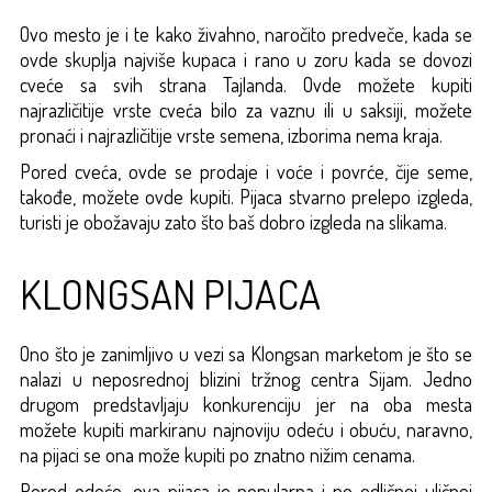
Ovo mesto je i te kako živahno, naročito predveče, kada se
ovde skuplja najviše kupaca i rano u zoru kada se dovozi
cveće sa svih strana Tajlanda. Ovde možete kupiti
najrazličitije vrste cveća bilo za vaznu ili u saksiji, možete
pronaći i najrazličitije vrste semena, izborima nema kraja.
Pored cveća, ovde se prodaje i voće i povrće, čije seme,
takođe, možete ovde kupiti. Pijaca stvarno prelepo izgleda,
turisti je obožavaju zato što baš dobro izgleda na slikama.
KLONGSAN PIJACA
Ono što je zanimljivo u vezi sa Klongsan marketom je što se
nalazi u neposrednoj blizini tržnog centra Sijam. Jedno
drugom predstavljaju konkurenciju jer na oba mesta
možete kupiti markiranu najnoviju odeću i obuću, naravno,
na pijaci se ona može kupiti po znatno nižim cenama.
Pored odeće, ova pijaca je popularna i po odličnoj uličnoj