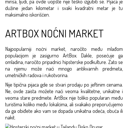
mirisa, ljudi, pa ovde uopšte nije teško izgubiti se. Pijaca je
dužine jedan kilometar i svaki kvadratni metar je tu
maksimalno iskorišćen.
ARTBOX NOĆNI MARKET
Najpopularniji noćni market, naročito među mlađom
populacijom je zasigurno ArtBox. Dakle, posećuje ga
omladina, naročito pripadnici hipsterske podkulture. Zato se
na njemu može naći mnogo antikvarnih predmeta,
umetničkih radova i rukotvorina.
Nije tipična pijaca gde se stvari prodaju po jeftinim cenama.
Ne, ovde zaista možete naći veoma kvalitetne, unikatne i
veoma stare predmete. ArtBox nije toliko popularan među
turistima koliko među lokalcima, ali svakako preporučujemo
da ga obiđete ako vam se dopada unikatna odeća, obuća ili
nakit.