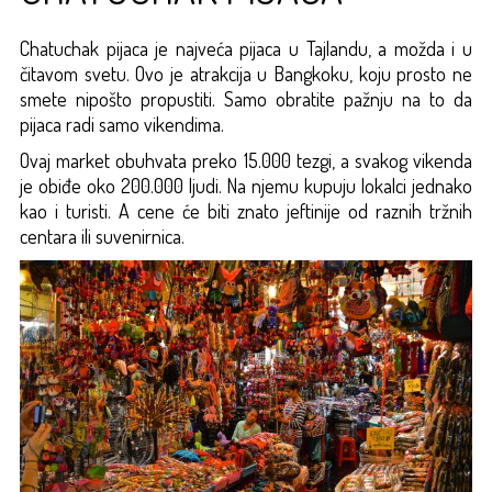
Chatuchak pijaca je najveća pijaca u Tajlandu, a možda i u
čitavom svetu. Ovo je atrakcija u Bangkoku, koju prosto ne
smete nipošto propustiti. Samo obratite pažnju na to da
pijaca radi samo vikendima.
Ovaj market obuhvata preko 15.000 tezgi, a svakog vikenda
je obiđe oko 200.000 ljudi. Na njemu kupuju lokalci jednako
kao i turisti. A cene će biti znato jeftinije od raznih tržnih
centara ili suvenirnica.