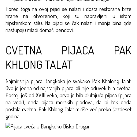
Pored toga na ovoj pijaci se nalazi i dosta restorana brze
hrane na otvorenom, koji su napravljeni u istom
hipsterskom stilu. Na pijaci se čak nalazi i manja bina gde
nastupaju mladi domaći bendovi.
CVETNA PIJACA PAK
KHLONG TALAT
Najmirisnija pijaca Bangkoka je svakako Pak Khalong Talat!
Ovo je jedna od najstarijih pijaca, ali nije oduvek bila cvetna.
Postoji još od XVIII veka, prvo je bila plutajuća pijaca (pijaca
na vodi), onda pijaca morskih plodova, da bi tek onda
postala cvetna. Pak Khlong Talat miriše već preko šezdeset
godina.