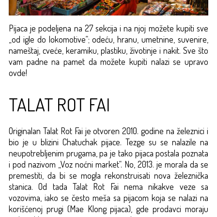
Pijaca je podeljena na 27 sekcija i na njoj možete kupiti sve
„od igle do lokomotive“; odeću, hranu, umetnine, suvenire,
nameštaj, cveće, keramiku, plastiku, životinje i nakit. Sve što
vam padne na pamet da možete kupiti nalazi se upravo
ovde!
TALAT ROT FAI
Originalan Talat Rot Fai je otvoren 2010. godine na železnici i
bio je u blizini Chatuchak pijace. Tezge su se nalazile na
neupotrebljenim prugama, pa je tako pijaca postala poznata
i pod nazivom „Voz noćni market“. No, 2013. je morala da se
premestiti, da bi se mogla rekonstruisati nova železnička
stanica. Od tada Talat Rot Fai nema nikakve veze sa
vozovima, iako se često meša sa pijacom koja se nalazi na
korišćenoj prugi (Mae Klong pijaca), gde prodavci moraju