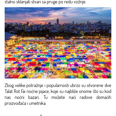
stalno sklanjati stvari sa pruge po redu vožnje.
Zbog velike potražnje i popularnosti ubrzo su otvorene dve
Talat Rot Fai noćne pijace, koje su najbliže onome što su kod
nas noćni bazari. Tu možete naći radove domaćih
proizvođača i umetnika.