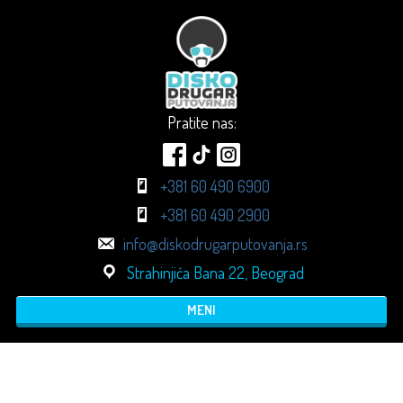
Pratite nas:
+381 60 490 6900
+381 60 490 2900
info@diskodrugarputovanja.rs
Strahinjića Bana 22, Beograd
MENI