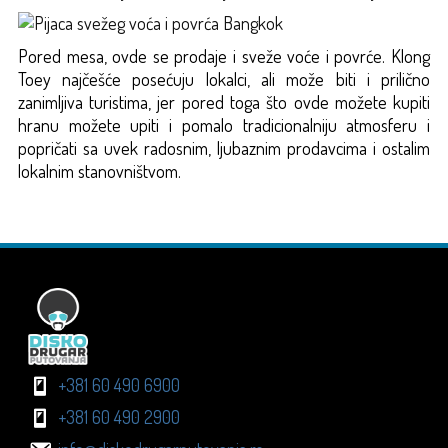
Pored mesa, ovde se prodaje i sveže voće i povrće. Klong
Toey najčešće posećuju lokalci, ali može biti i prilično
zanimljiva turistima, jer pored toga što ovde možete kupiti
hranu možete upiti i pomalo tradicionalniju atmosferu i
popričati sa uvek radosnim, ljubaznim prodavcima i ostalim
lokalnim stanovništvom.
+381 60 490 6900
+381 60 490 2900