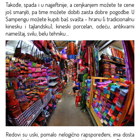
Takođe, spada i u najjeftinije, a cenjkanjem možete te cene
još smanjiti, pa time možete dobiti zaista dobre pogodbe. U
Sampengu možete kupiti baš svašta – hranu (i tradicionalnu
kinesku i tajlandsku), kineski porcelan, odeću, antikvarni
nameštaj, svilu, belu tehniku…
Redovi su uski, pomalo nelogično rapspoređeni, ima dosta