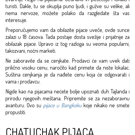
turisti. Dakle, tu se okuplja puno ljudi, i gužve su velike, ali
nema nervoze, možete polako da razgledate šta vas
interesuje.
Preporučujemo vam da obilazite pijace uveče, ovde sunce
zalazi u 18 časova. Tada postaje dosta svežije i prijatnije za
obilazak pijace. Upravo iz tog razloga su veoma popularni,
takozvani, noćni marketi.
Ne zaboravite da se cenjkate. Prodavci će vam uvek dati
prilično visoku cenu, naročito kad primete da niste lokalac.
Suština cenjkanja je da nađete cenu koja će odgovarati i
vama i prodavcu.
Nigde kao na pijacama nećete bolje upoznati duh Tajlanda i
prirodu njegovih meštana. Pripremite se za nezaboravnu
avanturu. Ovo su
pijace u Bangkoku
koje nikako ne smete
propustiti.
CHATUCHAK PIJACA