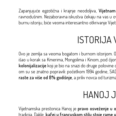
Zapanjujuće egzotična i krajnje neodoljiva,
Vijetnam
ravnodušnim. Nezaboravna iskustva čekaju na vas u ovoj 
burnu istoriju, biće veoma interesantno otkrivanje Vij
ISTORIJA 
Ovo je zemlja sa veoma bogatom i burnom istorijom. 
išao u korak sa Kmerima, Mongolima i Kinom, pod čijom 
kolonijalizacije
koji je bio na snazi do druge polovine
om su se znatno popravili: početkom 1994 godine, SAD
raste za više od 8% godišnje
, a priliv novca od turiz
HANOJ J
Vijetnamska prestonica Hanoj je
pravo osveženje u 
tradicija. Dakle,
kafei u francuskom stilu stoje rame 