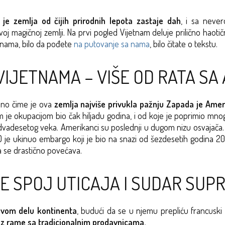
 je zemlja od čijih prirodnih lepota zastaje dah
, i sa never
magičnoj zemlji. Na prvi pogled Vijetnam deluje prilično haotično,
etnama, bilo da pođete
na putovanje sa nama
, bilo čitate o tekstu.
VIJETNAMA – VIŠE OD RATA S
Ono čime je ova
zemlja najviše privukla pažnju Zapada je Amer
je okupacijom bio čak hiljadu godina, i od koje je poprimio mnog
 dvadesetog veka. Amerikanci su poslednji u dugom nizu osvajača.
 je ukinuo embargo koji je bio na snazi od šezdesetih godina 20
ma se drastično povećava.
E SPOJ UTICAJA I SUDAR SUP
ovom delu kontinenta
, budući da se u njemu prepliću francuski i
uz rame sa tradicionalnim prodavnicama.