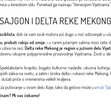
davnica u kineskom stilu. Ponekad ga nazivaju “Venecijom Vijetnama”
SAJGON I DELTA REKE MEKON
ciklista
, dok će vam zvuk motora još dugo u noć odzvanjati u uš
u, probati rakiju od zmije
, i u ranim jutarnjim satima moći ćete 
 uživa na reci.
Delta reke Mekong je region u južnom delu Vij
polovinu ukupne poljoprivredne proizvodnje Vijetnama. Život u de
pektakularni krajolici, bogato kulturno nasleđe, ukusna kuhinja,
pših zaliva na svetu, a zatim i široka delta i rukavci reke Mekong.
 slušati priče o vremenima velikih kraljeva.
ja za putovanje u ovom delu Azije, tako da gotovo može
parirati Ta
jetnam? Mi vas čekamo!