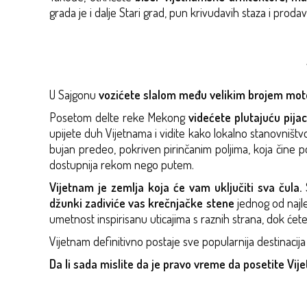
grada je i dalje Stari grad, pun krivudavih staza i pro
U Sajgonu
vozićete slalom među velikim brojem moto
Posetom delte reke Mekong
videćete plutajuću pijac
upijete duh Vijetnama i vidite kako lokalno stanovništvo
bujan predeo, pokriven pirinčanim poljima, koja čine 
dostupnija rekom nego putem.
Vijetnam je zemlja koja će vam uključiti sva čula.
S
džunki zadiviće vas krečnjačke stene
jednog od najle
umetnost inspirisanu uticajima s raznih strana, dok ćete
Vijetnam definitivno postaje sve popularnija destinaci
Da li sada mislite da je pravo vreme da posetite Vi