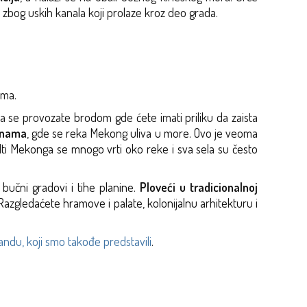
, zbog uskih kanala koji prolaze kroz deo grada.
G
ima.
da se provozate brodom gde ćete imati priliku da zaista
etnama
, gde se reka Mekong uliva u more. Ovo je veoma
lti Mekonga se mnogo vrti oko reke i sva sela su često
 bučni gradovi i tihe planine.
Ploveći u tradicionalnoj
 Razgledaćete hramove i palate, kolonijalnu arhitekturu i
jlandu, koji smo takođe predstavili
.