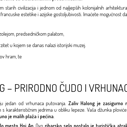
starih civilizacija i jednom od najljepših kolonijalnih arhitektur
francuske estetike i azijske gostoljubivosti. Imaćete mogućnost da
olejom, predsedničkom palatom,
itet u kojem se danas nalazi istorijski muzej.
gov hram, te
G – PRIRODNO ČUDO I VRHUN
jaju jedan od vrhunaca putovanja.
Zaliv Halong je zasigurno 
s karakterističnim jedrima u obliku lepeze. Vaša džunka ploviće 
uno je malih plaža i pećina
.
alo mesto Hoi An
. Ovo
ribarsko selo postalo je turistička atra