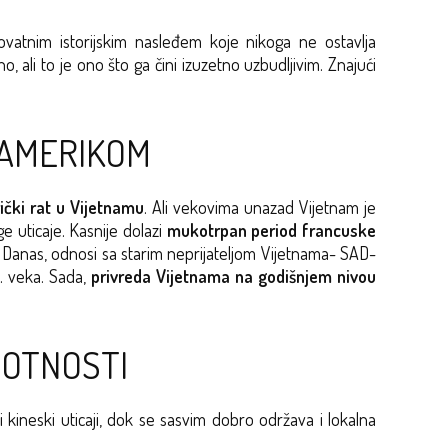
ovatnim istorijskim nasleđem koje nikoga ne ostavlja
 ali to je ono što ga čini izuzetno uzbudljivim. Znajući
A AMERIKOM
ički rat u Vijetnamu
. Ali vekovima unazad Vijetnam je
e uticaje. Kasnije dolazi
mukotrpan period francuske
 Danas, odnosi sa starim neprijateljom Vijetnama- SAD-
. veka. Sada,
privreda Vijetnama na godišnjem nivou
ROTNOSTI
 kineski uticaji, dok se sasvim dobro održava i lokalna