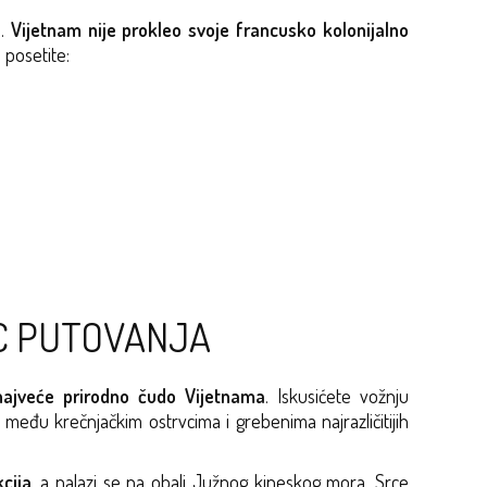
a.
Vijetnam nije prokleo svoje francusko kolonijalno
 posetite:
AC PUTOVANJA
najveće prirodno čudo Vijetnama
. Iskusićete vožnju
među krečnjačkim ostrvcima i grebenima najrazličitijih
kcija
, a nalazi se na obali Južnog kineskog mora. Srce