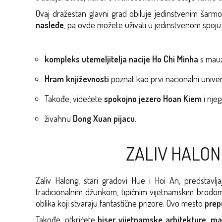
Ovaj dražestan glavni grad obiluje jedinstvenim šarmom 
nasleđe
, pa ovde možete uživati u jedinstvenom spoju 
kompleks utemeljitelja nacije Ho Chi Minha
s mauz
Hram književnosti
poznat kao prvi nacionalni univerz
Takođe, videćete
spokojno jezero Hoan Kiem
i nje
živahnu
Dong Xuan pijacu
.
ZALIV HALON
Zaliv Halong, stari gradovi Hue i Hoi An, predstavl
tradicionalnim džunkom, tipičnim vijetnamskim brodom 
oblika koji stvaraju fantastične prizore. Ovo mesto
prep
Takođe, otkrićete
biser vijetnamske arhitekture, m